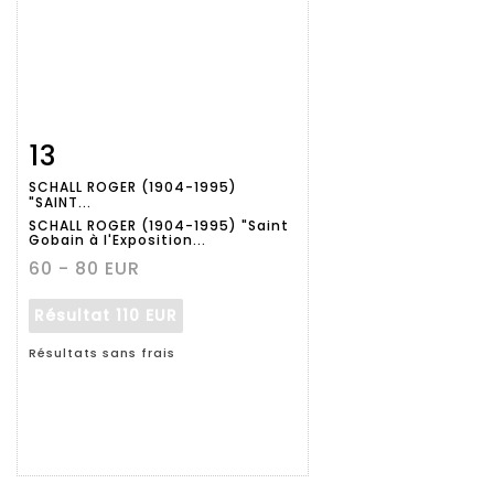
13
Fiche
Zoom
SCHALL ROGER (1904-1995)
détaillée
"SAINT...
SCHALL ROGER (1904-1995) "Saint
Gobain à l'Exposition...
60 - 80 EUR
Résultat
110 EUR
Résultats sans frais