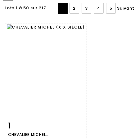
Lots 1 à 50 sur 217
1
2
3
4
5
Suivant
1
Fiche
Zoom
CHEVALIER MICHEL...
détaillée