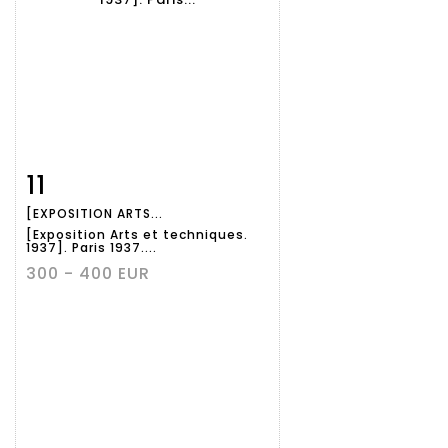
11
Fiche
Zoom
[EXPOSITION ARTS...
détaillée
[Exposition Arts et techniques.
1937]. Paris 1937....
300 - 400 EUR