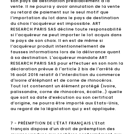
son pays de destination préalablement à la
vente. Il ne pourra y avoir annulation de la vente
ou retard de paiement sur le seul motif que
l’importation du lot dans le pays de destination
du choix l’acquéreur est impossible. ART
RESEARCH PARIS SAS décline toute responsabilité
si l’acquéreur ne peut importer le lot acquis dans
le pays de son choix. Il en est de même si
l’acquéreur produit intentionnellement de
fausses informations lors de la délivrance quant
à sa destination. L'acquéreur mandate ART
RESEARCH PARIS SAS pour effectuer en son nom la
déclaration prévue à l'article 2 bis de l'arrêté du
16 août 2016 relatif à l'interdiction du commerce
d'ivoire d'éléphant et de corne de rhinocéros.
Tout lot contenant un élément protégé (ivoire,
palissandre, corne de rhinocéros, écaille…) quelle
que soit sa date d’exécution ou son certificat
d’origine, ne pourra être importé aux Etats-Unis,
au regard de la législation qui y est appliquée.
7 - PRÉEMPTION DE L’ÉTAT FRANÇAIS L’Etat
français dispose d’un droit de préemption des