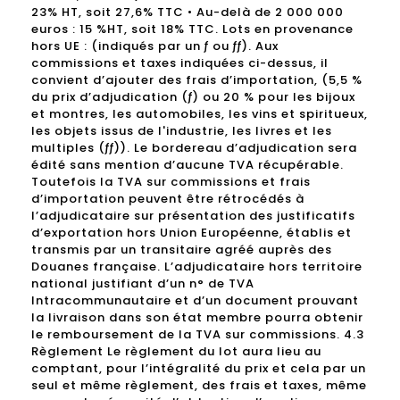
23% HT, soit 27,6% TTC • Au-delà de 2 000 000
euros : 15 %HT, soit 18% TTC. Lots en provenance
hors UE : (indiqués par un ƒ ou ƒƒ). Aux
commissions et taxes indiquées ci-dessus, il
convient d’ajouter des frais d’importation, (5,5 %
du prix d’adjudication (ƒ) ou 20 % pour les bijoux
et montres, les automobiles, les vins et spiritueux,
les objets issus de l'industrie, les livres et les
multiples (ƒƒ)). Le bordereau d’adjudication sera
édité sans mention d’aucune TVA récupérable.
Toutefois la TVA sur commissions et frais
d’importation peuvent être rétrocédés à
l’adjudicataire sur présentation des justificatifs
d’exportation hors Union Européenne, établis et
transmis par un transitaire agréé auprès des
Douanes française. L’adjudicataire hors territoire
national justifiant d’un n° de TVA
Intracommunautaire et d’un document prouvant
la livraison dans son état membre pourra obtenir
le remboursement de la TVA sur commissions. 4.3
Règlement Le règlement du lot aura lieu au
comptant, pour l’intégralité du prix et cela par un
seul et même règlement, des frais et taxes, même