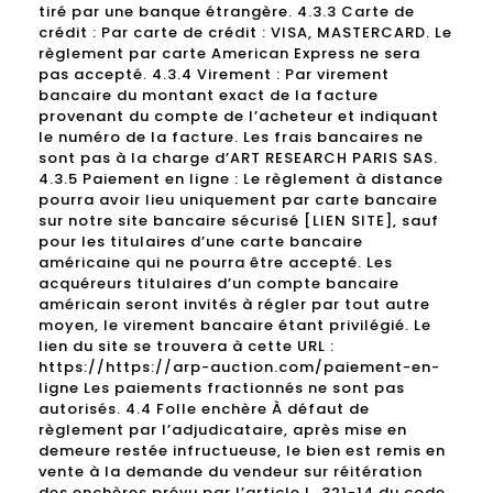
tiré par une banque étrangère. 4.3.3 Carte de
crédit : Par carte de crédit : VISA, MASTERCARD. Le
règlement par carte American Express ne sera
pas accepté. 4.3.4 Virement : Par virement
bancaire du montant exact de la facture
provenant du compte de l’acheteur et indiquant
le numéro de la facture. Les frais bancaires ne
sont pas à la charge d’ART RESEARCH PARIS SAS.
4.3.5 Paiement en ligne : Le règlement à distance
pourra avoir lieu uniquement par carte bancaire
sur notre site bancaire sécurisé [LIEN SITE], sauf
pour les titulaires d’une carte bancaire
américaine qui ne pourra être accepté. Les
acquéreurs titulaires d’un compte bancaire
américain seront invités à régler par tout autre
moyen, le virement bancaire étant privilégié. Le
lien du site se trouvera à cette URL :
https://https://arp-auction.com/paiement-en-
ligne Les paiements fractionnés ne sont pas
autorisés. 4.4 Folle enchère À défaut de
règlement par l’adjudicataire, après mise en
demeure restée infructueuse, le bien est remis en
vente à la demande du vendeur sur réitération
des enchères prévu par l’article L. 321-14 du code