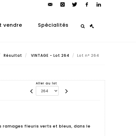
contact@arp-
instagram
twitter
facebook
linkedin
auction.com
t vendre
Spécialités
Résultat
VINTAGE - Lot 264
Lot n° 264
Aller au lot
 ramages fleuris verts et bleus, dans le