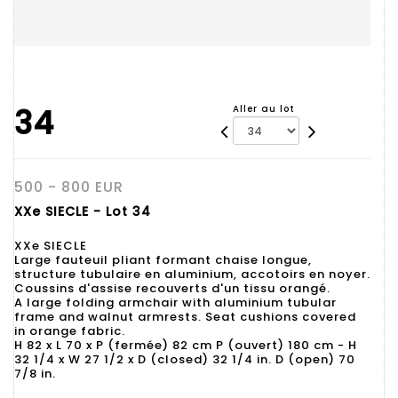
34
Aller au lot
500 - 800 EUR
XXe SIECLE - Lot 34
XXe SIECLE
Large fauteuil pliant formant chaise longue,
structure tubulaire en aluminium, accotoirs en noyer.
Coussins d'assise recouverts d'un tissu orangé.
A large folding armchair with aluminium tubular
frame and walnut armrests. Seat cushions covered
in orange fabric.
H 82 x L 70 x P (fermée) 82 cm P (ouvert) 180 cm - H
32 1/4 x W 27 1/2 x D (closed) 32 1/4 in. D (open) 70
7/8 in.