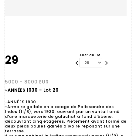
29
Aller au lot
5000 - 8000 EUR
~ANNÉES 1930 - Lot 29
~ANNÉES 1930
~Armoire galbée en placage de Palissandre des
Indes (II/B), vers 1930, ouvrant par un vantail orné
d'une marqueterie de galuchat à fond d'ébène,
découvrant cinq étagères. Piètement avant formé de
deux pieds boules gainés d'ivoire reposant sur une
terrasse.
A curved cabinet in Indian rosewood veneer (II/B), c.