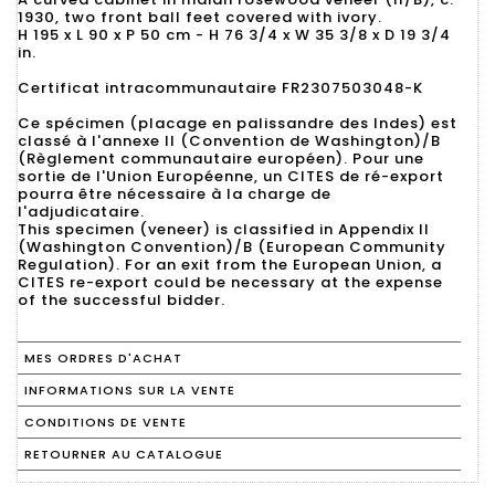
1930, two front ball feet covered with ivory.
H 195 x L 90 x P 50 cm - H 76 3/4 x W 35 3/8 x D 19 3/4
in.
Certificat intracommunautaire FR2307503048-K
Ce spécimen (placage en palissandre des Indes) est
classé à l'annexe II (Convention de Washington)/B
(Règlement communautaire européen). Pour une
sortie de l'Union Européenne, un CITES de ré-export
pourra être nécessaire à la charge de
l'adjudicataire.
This specimen (veneer) is classified in Appendix II
(Washington Convention)/B (European Community
Regulation). For an exit from the European Union, a
CITES re-export could be necessary at the expense
of the successful bidder.
MES ORDRES D'ACHAT
INFORMATIONS SUR LA VENTE
CONDITIONS DE VENTE
RETOURNER AU CATALOGUE