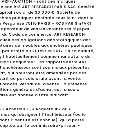
 « ARP-AUCTION » sont des marques
la société ART RESEARCH PARIS SAS, Société
apital social de 30 000 €, Société de
hères publiques déclarée sous le n° dont le
ue Pergolèse 75116 PARIS – RCS PARIS n°ART
opérateur de ventes volontaires régi par
ants du Code de commerce. ART RESEARCH
cueil des obligations déontologiques des
ntaires de meubles aux enchères publiques
par arrêté du 21 février 2012. En sa qualité,
git habituellement comme mandataire du
avec l’acquéreur. Les rapports entre ART
t enchérisseur sont soumis aux présentes
at, qui pourront être amendées par des
crit ou par voie orale avant la vente.
u procès-verbal de la vente. La présente
itions générales d’achat est la seule
aise est donnée à titre indicatif.
« Acheteur » , « Acquéreur » ou «
ermes qui désignent l’Enchérisseur (ou le
nt l’identité est connue), qui a porté
cceptée par le commissaire-priseur. «