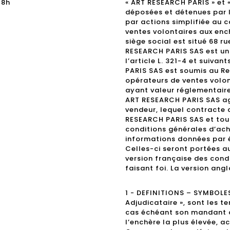
18h
« ART RESEARCH PARIS » et
déposées et détenues par 
par actions simplifiée au c
ventes volontaires aux enc
siège social est situé 68 r
RESEARCH PARIS SAS est un 
l’article L. 321-4 et suiv
PARIS SAS est soumis au Re
opérateurs de ventes volo
ayant valeur réglementaire 
ART RESEARCH PARIS SAS a
vendeur, lequel contracte 
RESEARCH PARIS SAS et tou
conditions générales d’ach
informations données par é
Celles-ci seront portées a
version française des cond
faisant foi. La version angl
1 - DEFINITIONS – SYMBOLES 
Adjudicataire », sont les t
cas échéant son mandant do
l’enchère la plus élevée, a