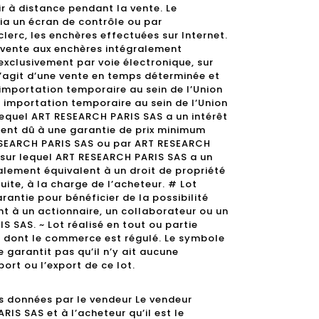
r à distance pendant la vente. Le
via un écran de contrôle ou par
clerc, les enchères effectuées sur Internet.
a vente aux enchères intégralement
exclusivement par voie électronique, sur
s’agit d’une vente en temps déterminée et
 importation temporaire au sein de l’Union
n importation temporaire au sein de l’Union
equel ART RESEARCH PARIS SAS a un intérêt
ment dû à une garantie de prix minimum
ESEARCH PARIS SAS ou par ART RESEARCH
t sur lequel ART RESEARCH PARIS SAS a un
lement équivalent à un droit de propriété
suite, à la charge de l’acheteur. # Lot
antie pour bénéficier de la possibilité
nt à un actionnaire, un collaborateur ou un
 SAS. ~ Lot réalisé en tout ou partie
 dont le commerce est régulé. Le symbole
 garantit pas qu’il n’y ait aucune
port ou l’export de ce lot.
s données par le vendeur Le vendeur
IS SAS et à l’acheteur qu’il est le