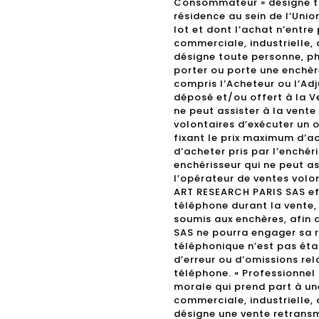
Consommateur » désigne t
résidence au sein de l’Uni
lot et dont l’achat n’entre
commerciale, industrielle, a
désigne toute personne, ph
porter ou porte une enchèr
compris l’Acheteur ou l’Adj
déposé et/ou offert à la Ve
ne peut assister à la vent
volontaires d’exécuter un o
fixant le prix maximum d’a
d’acheter pris par l’enchéri
enchérisseur qui ne peut a
l’opérateur de ventes volo
ART RESEARCH PARIS SAS eff
téléphone durant la vente, 
soumis aux enchères, afin 
SAS ne pourra engager sa r
téléphonique n’est pas étab
d’erreur ou d’omissions rel
téléphone. « Professionnel
morale qui prend part à un
commerciale, industrielle, a
désigne une vente retransm