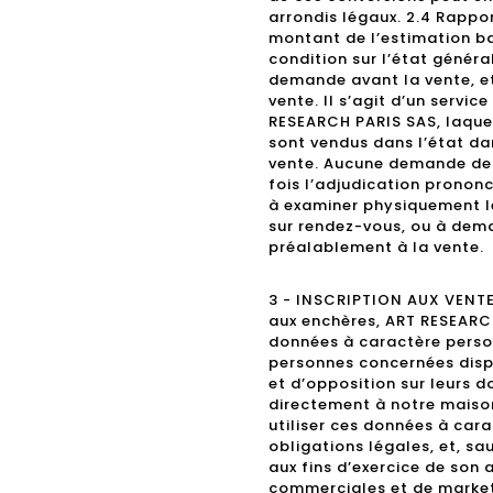
arrondis légaux. 2.4 Rappor
montant de l’estimation ba
condition sur l’état génér
demande avant la vente, et
vente. Il s’agit d’un serv
RESEARCH PARIS SAS, laquell
sont vendus dans l’état da
vente. Aucune demande de 
fois l’adjudication prononc
à examiner physiquement le
sur rendez-vous, ou à dema
préalablement à la vente.
3 - INSCRIPTION AUX VENTES
aux enchères, ART RESEARC
données à caractère person
personnes concernées dispo
et d’opposition sur leurs 
directement à notre maiso
utiliser ces données à cara
obligations légales, et, s
aux fins d’exercice de son
commerciales et de marke