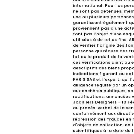
international. Pour les per
ne sont pas détenues, même
une ou plusieurs personnes 
garantissent également que
proviennent pas d’une activ
font pas l’objet d’une enq
utilisées à de telles fins.
de vérifier l’origine des fo
personne qui réalise des tr
lot ou le produit de la vent
ces vérifications aient pu 
descriptifs des biens propos
indications figurant au ca
PARIS SAS et l’expert, qui l
diligence requise par un o
aux enchères publiques, sou
rectifications, annoncées
Joailliers Designers - 10 Fé
au procès-verbal de la vent
conformément aux directive
répression des fraudes en 
d'objets de collection, en
scientifiques à la date de 