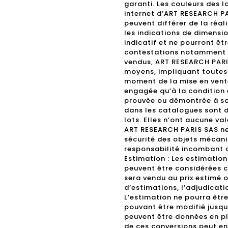
garanti. Les couleurs des l
internet d’ART RESEARCH P
peuvent différer de la réal
les indications de dimensio
indicatif et ne pourront êt
contestations notamment su
vendus, ART RESEARCH PARI
moyens, impliquant toutes l
moment de la mise en vente
engagée qu’à la condition 
prouvée ou démontrée à so
dans les catalogues sont d
lots. Elles n’ont aucune va
ART RESEARCH PARIS SAS ne 
sécurité des objets mécani
responsabilité incombant a
Estimation : Les estimations
peuvent être considérées 
sera vendu au prix estimé 
d’estimations, l’adjudicati
L’estimation ne pourra être 
pouvant être modifié jusqu
peuvent être données en plu
de ces conversions peut en