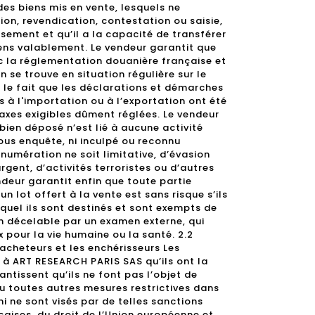
des biens mis en vente, lesquels ne
on, revendication, contestation ou saisie,
sement et qu’il a la capacité de transférer
iens valablement. Le vendeur garantit que
ec la réglementation douanière française et
n se trouve en situation régulière sur le
nt le fait que les déclarations et démarches
 à l'importation ou à l’exportation ont été
axes exigibles dûment réglées. Le vendeur
bien déposé n’est lié à aucune activité
 sous enquête, ni inculpé ou reconnu
numération ne soit limitative, d’évasion
rgent, d’activités terroristes ou d’autres
endeur garantit enfin que toute partie
n lot offert à la vente est sans risque s’ils
uquel ils sont destinés et sont exempts de
n décelable par un examen externe, qui
 pour la vie humaine ou la santé. 2.2
acheteurs et les enchérisseurs Les
 à ART RESEARCH PARIS SAS qu’ils ont la
antissent qu’ils ne font pas l’objet de
 toutes autres mesures restrictives dans
i ne sont visés par de telles sanctions
çaises, du droit de l’Union européenne et