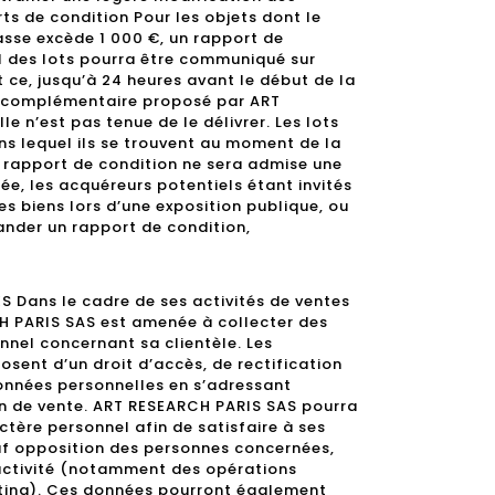
ts de condition Pour les objets dont le
sse excède 1 000 €, un rapport de
al des lots pourra être communiqué sur
 ce, jusqu’à 24 heures avant le début de la
ice complémentaire proposé par ART
e n’est pas tenue de le délivrer. Les lots
ns lequel ils se trouvent au moment de la
rapport de condition ne sera admise une
ée, les acquéreurs potentiels étant invités
s biens lors d’une exposition publique, ou
nder un rapport de condition,
 Dans le cadre de ses activités de ventes
H PARIS SAS est amenée à collecter des
nel concernant sa clientèle. Les
sent d’un droit d’accès, de rectification
données personnelles en s’adressant
n de vente. ART RESEARCH PARIS SAS pourra
ctère personnel afin de satisfaire à ses
auf opposition des personnes concernées,
 activité (notamment des opérations
ting). Ces données pourront également