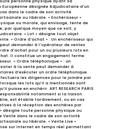
oute personne physique ayant sa
on Européenne désignée Adjudicataire d’un
 pas dans le cadre de son activité
rtisanale ou libérale. « Enchérisseur »
ysique ou morale, qui envisage, tente de
e, par quelque moyen que ce soit, y
udicataire. « Lot » désigne tout objet
nte. « Ordre d’achat » : Un enchérisseur qui
e peut demander à l’opérateur de ventes
rdre d’achat pour un ou plusieurs lots en
chat. Il constitue un engagement ferme
sseur. « Ordre téléphonique » : un
ssister à la vente peut demander à
ntaires d’exécuter un ordre téléphonique.
ectuera les diligences pour le joindre par
lorsque les lots qu’il a mentionnés sont
qu’il puisse en enchérir. ART RESEARCH PARIS
esponsabilité notamment si la liaison
lie, est établie tardivement, ou en cas
atives à la réception des enchères par
 » désigne toute personne physique ou
e Vente dans le cadre de son activité
rtisanale ou libérale. « Vente Live »
ise sur Internet en temps réel permettant