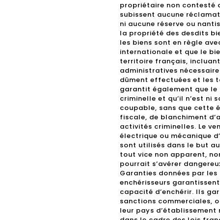
propriétaire non contesté 
subissent aucune réclamati
ni aucune réserve ou nantis
la propriété des desdits b
les biens sont en règle av
internationale et que le bie
territoire français, inclua
administratives nécessaires
dûment effectuées et les t
garantit également que le 
criminelle et qu’il n’est ni
coupable, sans que cette é
fiscale, de blanchiment d’a
activités criminelles. Le v
électrique ou mécanique d’u
sont utilisés dans le but a
tout vice non apparent, no
pourrait s’avérer dangereux
Garanties données par les 
enchérisseurs garantissent
capacité d’enchérir. Ils gar
sanctions commerciales, ou
leur pays d’établissement n
dans le cadre des lois fran