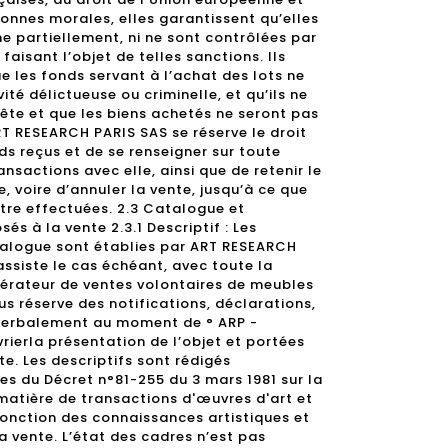
sonnes morales, elles garantissent qu’elles
 partiellement, ni ne sont contrôlées par
faisant l’objet de telles sanctions. Ils
 les fonds servant à l’achat des lots ne
ité délictueuse ou criminelle, et qu’ils ne
uête et que les biens achetés ne seront pas
 ART RESEARCH PARIS SAS se réserve le droit
nds reçus et de se renseigner sur toute
ansactions avec elle, ainsi que de retenir le
e, voire d’annuler la vente, jusqu’à ce que
être effectuées. 2.3 Catalogue et
és à la vente 2.3.1 Descriptif : Les
talogue sont établies par ART RESEARCH
’assiste le cas échéant, avec toute la
pérateur de ventes volontaires de meubles
s réserve des notifications, déclarations,
 verbalement au moment de ° ARP -
vrierla présentation de l’objet et portées
e. Les descriptifs sont rédigés
s du Décret n°81-255 du 3 mars 1981 sur la
matière de transactions d'œuvres d'art et
 fonction des connaissances artistiques et
la vente. L’état des cadres n’est pas