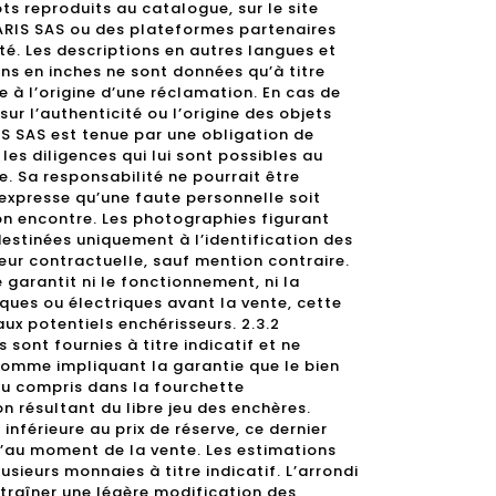
ots reproduits au catalogue, sur le site
ARIS SAS ou des plateformes partenaires
ité. Les descriptions en autres langues et
ns en inches ne sont données qu’à titre
re à l’origine d’une réclamation. En cas de
r l’authenticité ou l’origine des objets
S SAS est tenue par une obligation de
es diligences qui lui sont possibles au
. Sa responsabilité ne pourrait être
expresse qu’une faute personnelle soit
n encontre. Les photographies figurant
estinées uniquement à l’identification des
leur contractuelle, sauf mention contraire.
garantit ni le fonctionnement, ni la
ques ou électriques avant la vente, cette
ux potentiels enchérisseurs. 2.3.2
 sont fournies à titre indicatif et ne
comme impliquant la garantie que le bien
ou compris dans la fourchette
on résultant du libre jeu des enchères.
inférieure au prix de réserve, ce dernier
’au moment de la vente. Les estimations
sieurs monnaies à titre indicatif. L’arrondi
traîner une légère modification des