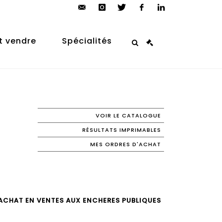
contact@arp-
instagram
twitter
facebook
linkedin
auction.com
t vendre
Spécialités
VOIR LE CATALOGUE
RÉSULTATS IMPRIMABLES
MES ORDRES D'ACHAT
ACHAT EN VENTES AUX ENCHERES PUBLIQUES