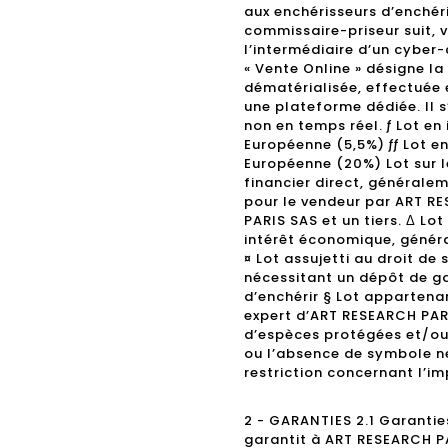
aux enchérisseurs d’enchéri
commissaire-priseur suit, 
l’intermédiaire d’un cyber-
« Vente Online » désigne l
dématérialisée, effectuée 
une plateforme dédiée. Il 
non en temps réel. ƒ Lot en
Européenne (5,5%) ƒƒ Lot e
Européenne (20%) Lot sur l
financier direct, générale
pour le vendeur par ART R
PARIS SAS et un tiers. Δ Lo
intérêt économique, généra
¤ Lot assujetti au droit de 
nécessitant un dépôt de gar
d’enchérir § Lot appartena
expert d’ART RESEARCH PARIS
d’espèces protégées et/ou
ou l’absence de symbole ne
restriction concernant l’im
2 - GARANTIES 2.1 Garantie
garantit à ART RESEARCH PAR