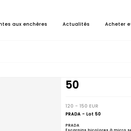
ntes aux enchères
Actualités
Acheter e
50
120 - 150 EUR
PRADA - Lot 50
PRADA
Escarpins bicolores à micro s