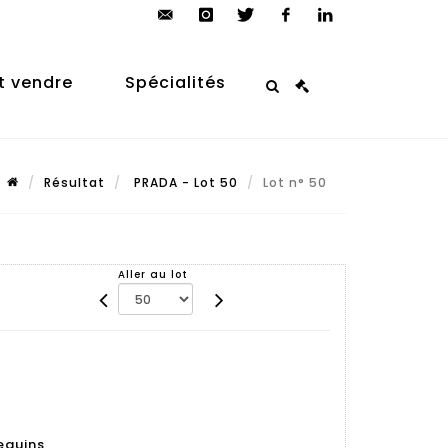
contact@arp-
instagram
twitter
facebook
linkedin
auction.com
t vendre
Spécialités
Résultat
PRADA - Lot 50
Lot n° 50
Aller au lot
equins