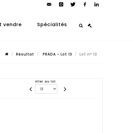
contact@arp-
instagram
twitter
facebook
linkedin
auction.com
t vendre
Spécialités
Résultat
PRADA - Lot 13
Lot n° 13
Aller au lot