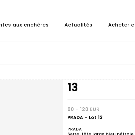
ntes aux enchères
Actualités
Acheter e
13
80 - 120 EUR
PRADA - Lot 13
PRADA
Serre-tête large bleu pétrole