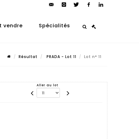
contact@arp-
instagram
twitter
facebook
linkedin
auction.com
t vendre
Spécialités
Résultat
PRADA - Lot 11
Lot n° 11
Aller au lot