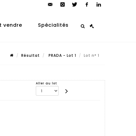
contact@arp-
instagram
twitter
facebook
linkedin
auction.com
t vendre
Spécialités
Résultat
PRADA - Lot 1
Lot n° 1
Aller au lot