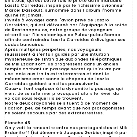
en stock, qui est cette fois le pilote du milliardaire
Laszlo Carreidas, inspiré par le richissime avionneur
Marcel Dassault, surnommé dans l'album l'homme
qui ne rit jamais.
Invités à voyager dans l'avion privé de Laszlo
Carreidas, qui est détourné par l'équipage à la solde
de Rastapopoulos, notre groupe de voyageurs
atterrit sur l'ile volcanique de Pulau-pulau Bompa
afin de contraindre Laszlo Carreidas à divulguer ses
codes bancaires.
Après multiples péripéties, nos voyageurs
réussissent à s'enfuir guidés par une intuition
mystérieuse de Tintin due aux ondes télépathiques
de Mik Ezdanitoff. Ils progressent dans un ancien
temple cachant un passage secret qui s'ouvre par
une idole aux traits extraterrestres et dont le
mécanisme emprisonne le chapeau de Laszlo
Carreidas guidant ainsi les poursuivants.
Ceux-ci font exploser à la dynamite le passage qui
vient de se refermer provoquant alors le réveil du
volcan sous lequel ils se trouvent.
Notre deux crayonnés se situent à ce moment de
l'action, peu de temps avant que nos protagonistes
ne soient secourus par des extraterrestres.
Planche 45
On y voit la rencontre entre nos protagonistes et Mik
Ezdanitoff (ici dénommé Jacques Gerbier,inspiré par