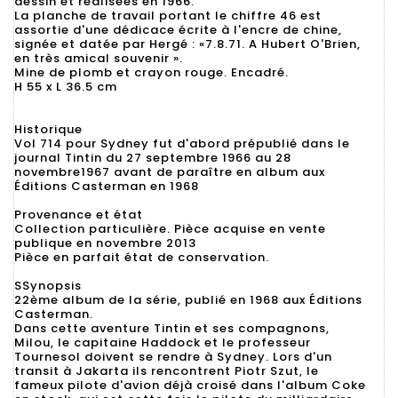
dessin et réalisées en 1966.
La planche de travail portant le chiffre 46 est
assortie d'une dédicace écrite à l'encre de chine,
signée et datée par Hergé : «7.8.71. A Hubert O'Brien,
en très amical souvenir ».
Mine de plomb et crayon rouge. Encadré.
H 55 x L 36.5 cm
Historique
Vol 714 pour Sydney fut d'abord prépublié dans le
journal Tintin du 27 septembre 1966 au 28
novembre1967 avant de paraître en album aux
Éditions Casterman en 1968
Provenance et état
Collection particulière. Pièce acquise en vente
publique en novembre 2013
Pièce en parfait état de conservation.
SSynopsis
22ème album de la série, publié en 1968 aux Éditions
Casterman.
Dans cette aventure Tintin et ses compagnons,
Milou, le capitaine Haddock et le professeur
Tournesol doivent se rendre à Sydney. Lors d'un
transit à Jakarta ils rencontrent Piotr Szut, le
fameux pilote d'avion déjà croisé dans l'album Coke