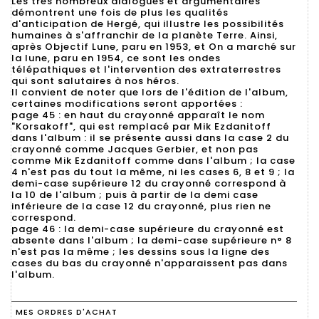
Les très nombreux dialogues et argumentaires
démontrent une fois de plus les qualités
d'anticipation de Hergé, qui illustre les possibilités
humaines à s'affranchir de la planète Terre. Ainsi,
après Objectif Lune, paru en 1953, et On a marché sur
la lune, paru en 1954, ce sont les ondes
télépathiques et l'intervention des extraterrestres
qui sont salutaires à nos héros.
Il convient de noter que lors de l'édition de l'album,
certaines modifications seront apportées :
page 45 : en haut du crayonné apparaît le nom
"Korsakoff", qui est remplacé par Mik Ezdanitoff
dans l'album : il se présente aussi dans la case 2 du
crayonné comme Jacques Gerbier, et non pas
comme Mik Ezdanitoff comme dans l'album ; la case
4 n'est pas du tout la même, ni les cases 6, 8 et 9 ; la
demi-case supérieure 12 du crayonné correspond à
la 10 de l'album ; puis à partir de la demi case
inférieure de la case 12 du crayonné, plus rien ne
correspond.
page 46 : la demi-case supérieure du crayonné est
absente dans l'album ; la demi-case supérieure n° 8
n'est pas la même ; les dessins sous la ligne des
cases du bas du crayonné n'apparaissent pas dans
l'album.
MES ORDRES D'ACHAT