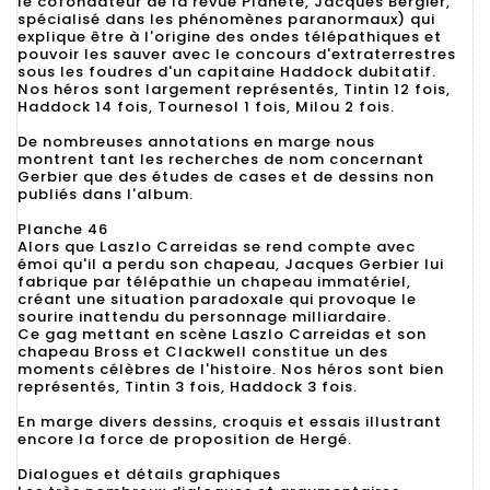
le cofondateur de la revue Planète, Jacques Bergier,
spécialisé dans les phénomènes paranormaux) qui
explique être à l'origine des ondes télépathiques et
pouvoir les sauver avec le concours d'extraterrestres
sous les foudres d'un capitaine Haddock dubitatif.
Nos héros sont largement représentés, Tintin 12 fois,
Haddock 14 fois, Tournesol 1 fois, Milou 2 fois.
De nombreuses annotations en marge nous
montrent tant les recherches de nom concernant
Gerbier que des études de cases et de dessins non
publiés dans l'album.
Planche 46
Alors que Laszlo Carreidas se rend compte avec
émoi qu'il a perdu son chapeau, Jacques Gerbier lui
fabrique par télépathie un chapeau immatériel,
créant une situation paradoxale qui provoque le
sourire inattendu du personnage milliardaire.
Ce gag mettant en scène Laszlo Carreidas et son
chapeau Bross et Clackwell constitue un des
moments célèbres de l'histoire. Nos héros sont bien
représentés, Tintin 3 fois, Haddock 3 fois.
En marge divers dessins, croquis et essais illustrant
encore la force de proposition de Hergé.
Dialogues et détails graphiques