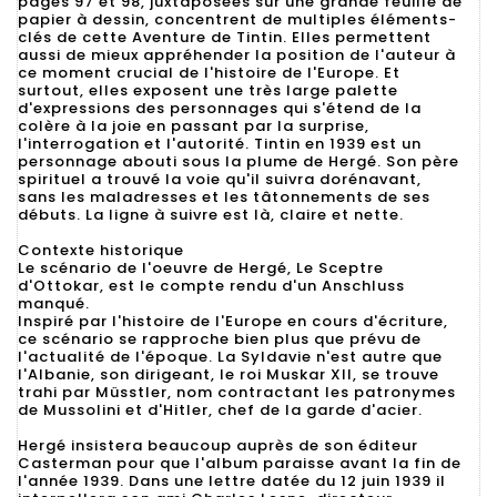
pages 97 et 98, juxtaposées sur une grande feuille de
papier à dessin, concentrent de multiples éléments-
clés de cette Aventure de Tintin. Elles permettent
aussi de mieux appréhender la position de l'auteur à
ce moment crucial de l'histoire de l'Europe. Et
surtout, elles exposent une très large palette
d'expressions des personnages qui s'étend de la
colère à la joie en passant par la surprise,
l'interrogation et l'autorité. Tintin en 1939 est un
personnage abouti sous la plume de Hergé. Son père
spirituel a trouvé la voie qu'il suivra dorénavant,
sans les maladresses et les tâtonnements de ses
débuts. La ligne à suivre est là, claire et nette.
Contexte historique
Le scénario de l'oeuvre de Hergé, Le Sceptre
d'Ottokar, est le compte rendu d'un Anschluss
manqué.
Inspiré par l'histoire de l'Europe en cours d'écriture,
ce scénario se rapproche bien plus que prévu de
l'actualité de l'époque. La Syldavie n'est autre que
l'Albanie, son dirigeant, le roi Muskar XII, se trouve
trahi par Müsstler, nom contractant les patronymes
de Mussolini et d'Hitler, chef de la garde d'acier.
Hergé insistera beaucoup auprès de son éditeur
Casterman pour que l'album paraisse avant la fin de
l'année 1939. Dans une lettre datée du 12 juin 1939 il