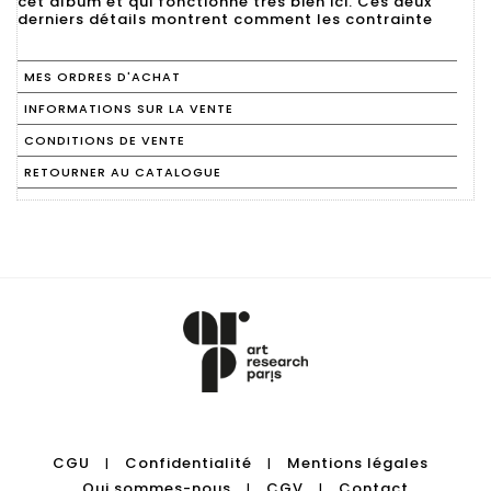
cet album et qui fonctionne très bien ici. Ces deux
derniers détails montrent comment les contrainte
MES ORDRES D'ACHAT
INFORMATIONS SUR LA VENTE
CONDITIONS DE VENTE
RETOURNER AU CATALOGUE
CGU
Confidentialité
Mentions légales
|
|
Qui sommes-nous
CGV
Contact
|
|