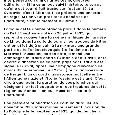
interpellera son ami Charles Lesne, directeur
éditorial : « Si tu as un peu suivi l'histoire, tu verras
qu'elle est tout à fait basée sur l'actualité. La
Syldavie, c'est l'Albanie. Il se prépare une annexion
en règle. Si l'on veut profiter du bénéfice de
l'actualité, c'est le moment ou jamais. »
Lorsque cette double planche paraît dans le numéro
du Petit Vingtième daté du 20 juillet 1939, qui
reprend en couverture la scène mythique de l'arrivée
de Milou dans la salle du palais, les troupes de Hitler
ont en effet déjà envahi à la mi-mars une grande
partie de la Tchécoslovaquie (la Bohème et la
Moravie). Mussolini, de son côté, a mené une
campagne militaire contre l'Albanie début avril, et le
décret d'annexion de ce petit pays par l'Italie a été
signé le 12 avril, après une campagne d'invasion de
moins d'une semaine. Le 22 mai (jour d'anniversaire
de Hergé !), un accord d'assistance mutuelle entre
l'Allemagne nazie et l'Italie fasciste est signé. C'est
dire à quel point la parution de ces planches qui
désignent le (les) coupable(s) des troubles de cette
région du Monde — eh oui, Müsstler — colle à
l'actualité.
Une première publication de l'album aura lieu en
novembre 1939, mais malheureusement l'invasion de
la Pologne le 1er septembre 1939, qui déclenche la