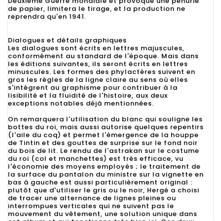
Deuxième Guerre mondiale et provoque une pénurie
de papier, limitera le tirage, et la production ne
reprendra qu'en 1941.
Dialogues et détails graphiques
Les dialogues sont écrits en lettres majuscules,
conformément au standard de l'époque. Mais dans
les éditions suivantes, ils seront écrits en lettres
minuscules. Les formes des phylactères suivent en
gros les règles de la ligne claire au sens où elles
s'intègrent au graphisme pour contribuer à la
lisibilité et la fluidité de l'histoire, aux deux
exceptions notables déjà mentionnées.
On remarquera l'utilisation du blanc qui souligne les
bottes du roi, mais aussi autorise quelques repentirs
(l'aile du coq) et permet l'émergence de la houppe
de Tintin et des gouttes de surprise sur le fond noir
du bois de lit. Le rendu de l'astrakan sur le costume
du roi (col et manchettes) est très efficace, vu
l'économie des moyens employés ; le traitement de
la surface du pantalon du ministre sur la vignette en
bas à gauche est aussi particulièrement original :
plutôt que d'utiliser le gris ou le noir, Hergé a choisi
de tracer une alternance de lignes pleines ou
interrompues verticales qui ne suivent pas le
mouvement du vêtement, une solution unique dans