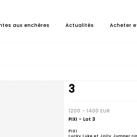
ntes aux enchères
Actualités
Acheter e
3
1200 - 1400 EUR
PIXI - Lot 3
PIXI
Lucky Luke et Jolly Jumper ri