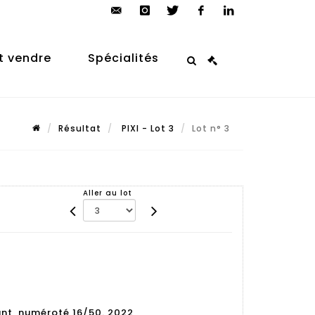
contact@arp-
instagram
twitter
facebook
linkedin
auction.com
t vendre
Spécialités
Résultat
PIXI - Lot 3
Lot n° 3
Aller au lot
ant, numéroté 16/50. 2022