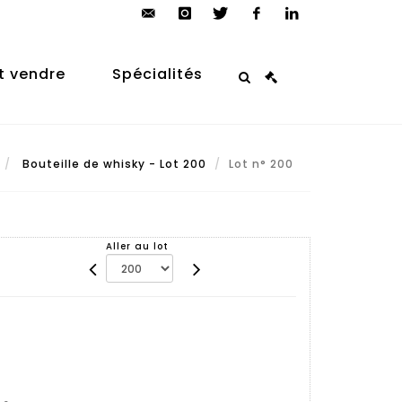
contact@arp-
instagram
twitter
facebook
linkedin
auction.com
t vendre
Spécialités
Bouteille de whisky - Lot 200
Lot n° 200
Aller au lot