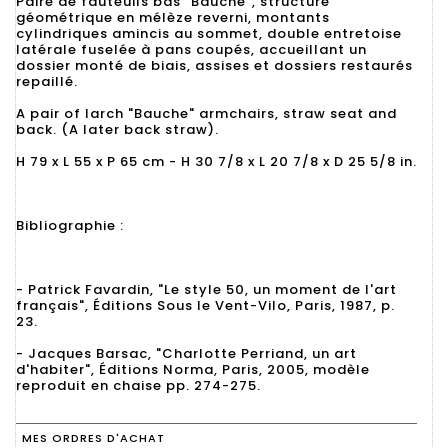
Paire de fauteuils bas "Bauche", structure
géométrique en mélèze reverni, montants
cylindriques amincis au sommet, double entretoise
latérale fuselée à pans coupés, accueillant un
dossier monté de biais, assises et dossiers restaurés
repaillé.
A pair of larch "Bauche" armchairs, straw seat and
back. (A later back straw).
H 79 x L 55 x P 65 cm - H 30 7/8 x L 20 7/8 x D 25 5/8 in.
Bibliographie :
- Patrick Favardin, "Le style 50, un moment de l'art
français", Éditions Sous le Vent-Vilo, Paris, 1987, p.
23.
- Jacques Barsac, "Charlotte Perriand, un art
d'habiter", Éditions Norma, Paris, 2005, modèle
reproduit en chaise pp. 274-275.
MES ORDRES D'ACHAT