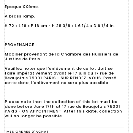
Époque XXème.
A brass lamp.
H 72 x L 16 x P 16 cm - H 28 3/8 x L 6 1/4 x D 6 1/4 in.
PROVENANCE :
Mobilier provenant de la Chambre des Huissiers de
Justice de Paris.
Veuillez noter que l'enlèvement de ce lot doit se
faire impérativement avant le 17 juin au 17 rue de
Beaujolais 75001 PARIS - SUR RENDEZ-VOUS. Passé
cette date, l'enlèvement ne sera plus possible.
Please note that the collection of this lot must be
done before June 17th at 17 rue de Beaujolais 75001
PARIS - ON APPOINTMENT. After this date, collection
will no longer be possible.
MES ORDRES D'ACHAT