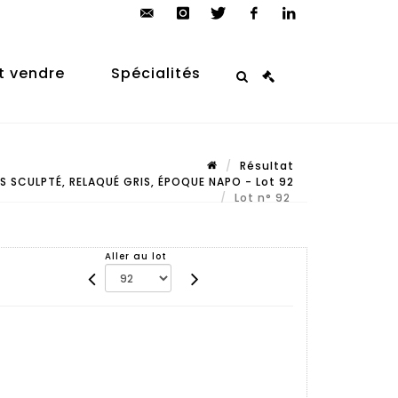
contact@arp-
instagram
twitter
facebook
linkedin
auction.com
t vendre
Spécialités
Résultat
IS SCULPTÉ, RELAQUÉ GRIS, ÉPOQUE NAPO - Lot 92
Lot n° 92
Aller au lot