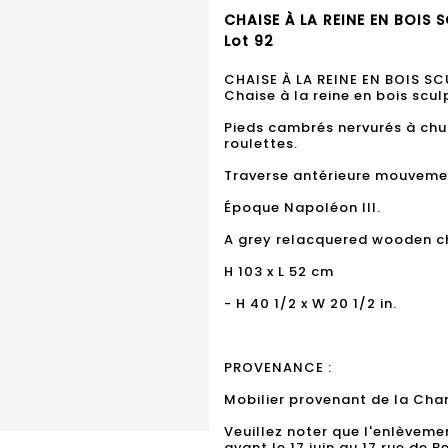
CHAISE À LA REINE EN BOIS 
Lot 92
CHAISE À LA REINE EN BOIS S
Chaise à la reine en bois scul
Pieds cambrés nervurés à chut
roulettes.
Traverse antérieure mouveme
Époque Napoléon III.
A grey relacquered wooden cha
H 103 x L 52 cm
- H 40 1/2 x W 20 1/2 in.
PROVENANCE :
Mobilier provenant de la Cham
Veuillez noter que l'enlèveme
avant le 17 juin au 17 rue de