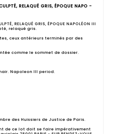
SCULPTÉ, RELAQUÉ GRIS, ÉPOQUE NAPO -
CULPTÉ, RELAQUÉ GRIS, ÉPOQUE NAPOLÉON III
pté, relaqué gris.
es, ceux antérieurs terminés par des
ntée comme le sommet de dossier.
ir. Napoleon III period.
bre des Huissiers de Justice de Paris.
nt de ce lot doit se faire impérativement
 Beaujolais 75001 PARIS - SUR RENDEZ-VOUS.