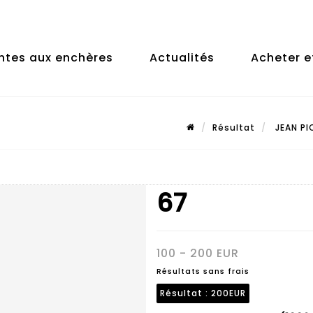
ntes aux enchères
Actualités
Acheter e
Résultat
JEAN PI
7
67
100 - 200 EUR
Résultats sans frais
Résultat :
200EUR