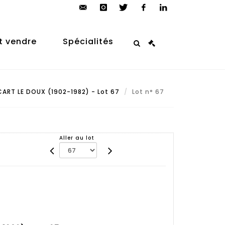
contact@arp-
instagram
twitter
facebook
linkedin
auction.com
t vendre
Spécialités
CART LE DOUX (1902-1982) - Lot 67
Lot n° 67
Aller au lot