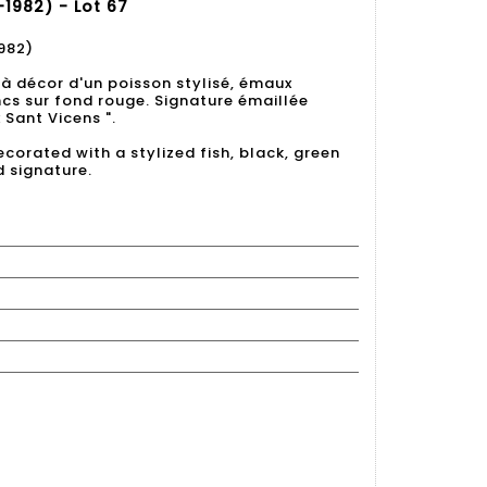
1982) - Lot 67
982)
e à décor d'un poisson stylisé, émaux
ancs sur fond rouge. Signature émaillée
 Sant Vicens ".
corated with a stylized fish, black, green
 signature.