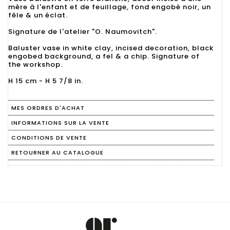
mère à l'enfant et de feuillage, fond engobé noir, un
fêle & un éclat.
Signature de l'atelier "O. Naumovitch".
Baluster vase in white clay, incised decoration, black
engobed background, a fel & a chip. Signature of
the workshop.
H 15 cm - H 5 7/8 in.
MES ORDRES D'ACHAT
INFORMATIONS SUR LA VENTE
CONDITIONS DE VENTE
RETOURNER AU CATALOGUE