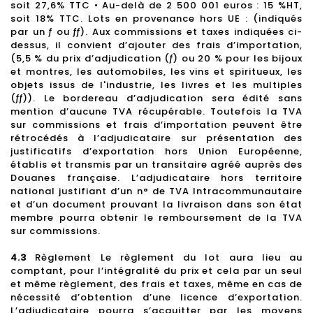
soit 27,6% TTC • Au-delà de 2 500 001 euros : 15 %HT,
soit 18% TTC. Lots en provenance hors UE : (indiqués
par un ƒ ou ƒƒ). Aux commissions et taxes indiquées ci-
dessus, il convient d’ajouter des frais d’importation,
(5,5 % du prix d’adjudication (ƒ) ou 20 % pour les bijoux
et montres, les automobiles, les vins et spiritueux, les
objets issus de l'industrie, les livres et les multiples
(ƒƒ)). Le bordereau d’adjudication sera édité sans
mention d’aucune TVA récupérable. Toutefois la TVA
sur commissions et frais d’importation peuvent être
rétrocédés à l’adjudicataire sur présentation des
justificatifs d’exportation hors Union Européenne,
établis et transmis par un transitaire agréé auprès des
Douanes française. L’adjudicataire hors territoire
national justifiant d’un n° de TVA Intracommunautaire
et d’un document prouvant la livraison dans son état
membre pourra obtenir le remboursement de la TVA
sur commissions.
4.3
Règlement Le règlement du lot aura lieu au
comptant, pour l’intégralité du prix et cela par un seul
et même règlement, des frais et taxes, même en cas de
nécessité d’obtention d’une licence d’exportation.
L’adjudicataire pourra s’acquitter par les moyens