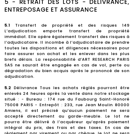
5 - RETRAIT DES LOTS - DELIVRANCE,
ENTREPOSAGE ET ASSURANCE
5.1
Transfert de propriété et des risques 149
L’adjudication emporte transfert de propriété
immédiat. Elle opère également transfert des risques à
l’adjudicataire. Il incombe à l’adjudicataire de prendre
toutes les dispositions et diligences nécessaires pour
faire assurer son achat et les enlever dans les plus
brefs délais. La responsabilité d’ART RESEARCH PARIS
SAS ne saurait être engagée en cas de vol, perte ou
dégradation du bien acquis après le prononcé de son
adjudication.
5.2
Délivrance Tous les achats réglés pourront être
enlevés 24 heures après la vente dans notre stockage
situé : - Bureau : 174 rue du Faubourg Saint-Honoré
75008 PARIS - Entrepôt : 233, rue Jean Moulin 80000
Amiens, il est précisé qu’aucun paiement ne sera
accepté directement au garde-meuble. Le lot ne
pourra être délivré à l’acquéreur qu’après paiement
intégral du prix, des frais et des taxes. En cas de
règlement par virement ou par chèque, le lot ne sera