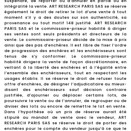
suspendre, de reporter ou d’annuler en partie ou en
intégralité la vente. ART RESEARCH PARIS SAS se réserve
également le droit de retirer le lot d’une vente à tout
moment s’il y a des doutes sur son authenticité, sa
provenance ou tout motif 148 justifié. ART RESEARCH
PARIS SAS et le commissaire-priseur habilité à diriger
ses ventes sont seuls présidents et directeurs de la
vente. Le commissaire-priseur décide de la mise à prix
ainsi que des pas d’enchères. Il est libre de fixer l’ordre
de progression des enchères et les enchérisseurs sont
tenus de s’y conformer. Le commissaire-priseur
habilité dirigera la vente de façon discrétionnaire, en
veillant à la liberté des enchères et à l’égalité entre
l’ensemble des enchérisseurs, tout en respectant les
usages établis. Il se réserve le droit de refuser toute
offre d’enchères, de désigner l’adjudicataire au mieux-
disant des enchérisseurs sauf décision contraire
justifiée, d’ajourner ou déplacer certains lots, de
poursuivre la vente ou de l’annuler, de regrouper ou de
diviser des lots ou encore de remettre le lot en vente.
Dans l’hypothèse où un prix de réserve aurait été
stipulé au mandat de vente avec le vendeur, ART
RESEARCH PARIS SAS se réserve le droit de porter des
enchères pour le compte du vendeur jusqu’à ce que le