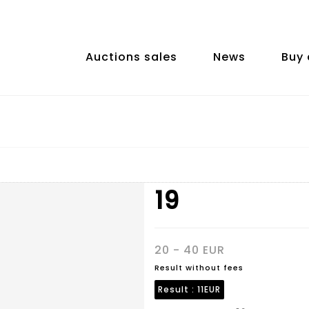
Auctions sales
News
Buy 
19
20 - 40 EUR
Result without fees
Result :
11EUR