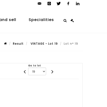
contact@arp-
instagram
twitter
facebook
linkedin
auction.com
and sell
Specialities
Result
VINTAGE - Lot 19
Lot n° 19
Go to lot