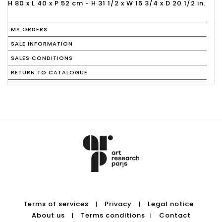
H 80 x L 40 x P 52 cm - H 31 1/2 x W 15 3/4 x D 20 1/2 in.
MY ORDERS
SALE INFORMATION
SALES CONDITIONS
RETURN TO CATALOGUE
Terms of services
Privacy
Legal notice
|
|
About us
Terms conditions
Contact
|
|