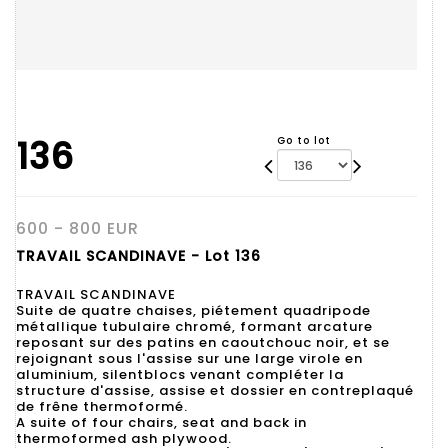
136
Go to lot
600 - 800 EUR
TRAVAIL SCANDINAVE - Lot 136
TRAVAIL SCANDINAVE
Suite de quatre chaises, piétement quadripode
métallique tubulaire chromé, formant arcature
reposant sur des patins en caoutchouc noir, et se
rejoignant sous l'assise sur une large virole en
aluminium, silentblocs venant compléter la
structure d'assise, assise et dossier en contreplaqué
de frêne thermoformé.
A suite of four chairs, seat and back in
thermoformed ash plywood.