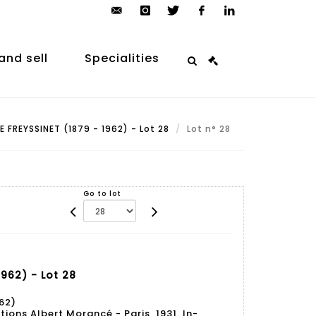
contact@arp-
instagram
twitter
facebook
linkedin
auction.com
and sell
Specialities
 FREYSSINET (1879 - 1962) - Lot 28
Lot n° 28
Go to lot
1962) - Lot 28
62)
tions Albert Morancé - Paris, 1931. In-