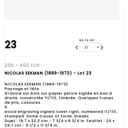
23
Go to lot
200 - 400 EUR
NICOLAS EEKMAN (1889-1973) - Lot 23
NICOLAS EEKMAN (1889-1973)
Paysage et tête.
Gravure sur bois sur papier pelure signée en bas à
droite, numérotée 11/110, timbrée. Quelques traces
de plis, cassures.
A
wood engraving signed lower right, numbered 11/110,
stamped. Some traces of folds, breaks.
Sujet : 19,7 x 22,2 cm - 7 3/4 x 8 3/4 in. Feuillet : 24 x
29,7 cm - 9 1/2 x 11 3/4 in.