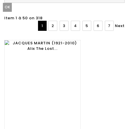
Item 1 à 50 on 318
1
2
3
4
5
6
7
Next