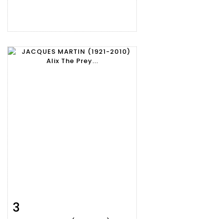
3
Item detail
Zoom