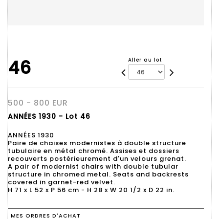
46
Aller au lot
500 - 800 EUR
ANNÉES 1930 - Lot 46
ANNÉES 1930
Paire de chaises modernistes à double structure
tubulaire en métal chromé. Assises et dossiers
recouverts postérieurement d'un velours grenat.
A pair of modernist chairs with double tubular
structure in chromed metal. Seats and backrests
covered in garnet-red velvet.
H 71 x L 52 x P 56 cm - H 28 x W 20 1/2 x D 22 in.
MES ORDRES D'ACHAT