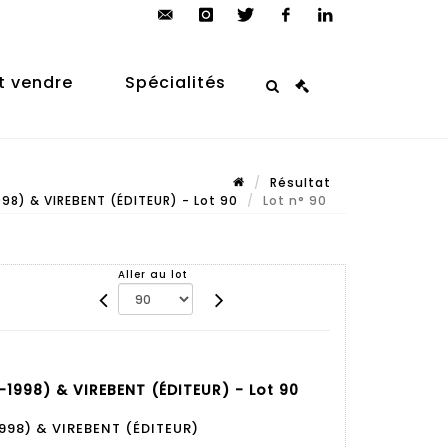
contact@arp-
instagram
twitter
facebook
linkedin
auction.com
t vendre
Spécialités
Résultat
) & VIREBENT (ÉDITEUR) - Lot 90
Lot n° 90
Aller au lot
998) & VIREBENT (ÉDITEUR) - Lot 90
98) & VIREBENT (ÉDITEUR)