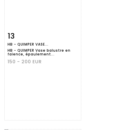
13
Fiche
Zoom
HB - QUIMPER VASE...
détaillée
HB - QUIMPER Vase balustre en
faïence, épaulement...
150 - 200 EUR