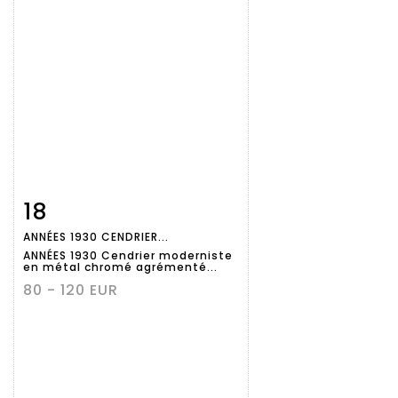
18
Fiche
Zoom
ANNÉES 1930 CENDRIER...
détaillée
ANNÉES 1930 Cendrier moderniste
en métal chromé agrémenté...
80 - 120 EUR