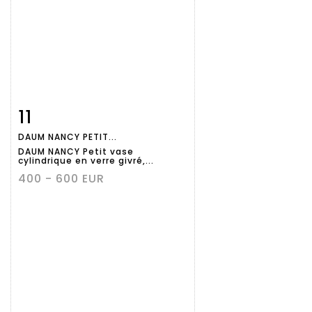
11
Fiche
Zoom
DAUM NANCY PETIT...
détaillée
DAUM NANCY Petit vase
cylindrique en verre givré,...
400 - 600 EUR