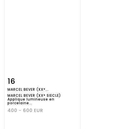
16
Fiche
Zoom
MARCEL BEVER (XX°...
détaillée
MARCEL BEVER (XX° SIECLE)
Applique lumineuse en
porcelaine...
400 - 600 EUR