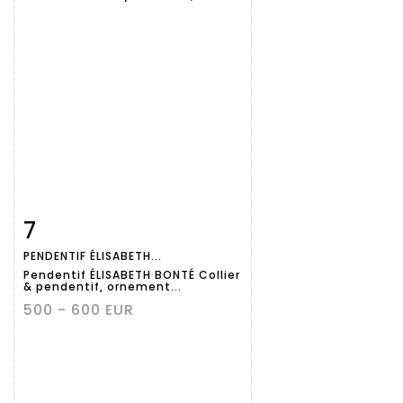
7
Fiche
Zoom
PENDENTIF ÉLISABETH...
détaillée
Pendentif ÉLISABETH BONTÉ Collier
& pendentif, ornement...
500 - 600 EUR