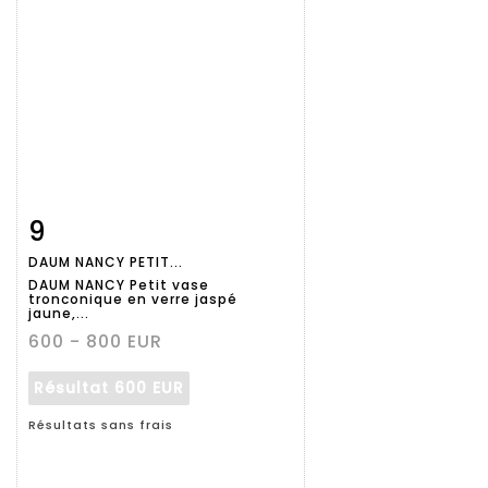
9
Fiche
Zoom
DAUM NANCY PETIT...
détaillée
DAUM NANCY Petit vase
tronconique en verre jaspé
jaune,...
600 - 800 EUR
Résultat
600 EUR
Résultats sans frais