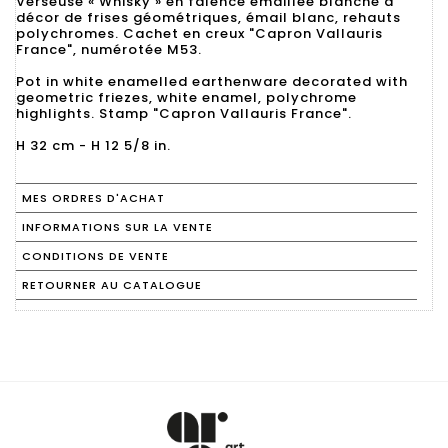
Verseuse « Whisky » en faïence émaillée blanche à
décor de frises géométriques, émail blanc, rehauts
polychromes. Cachet en creux "Capron Vallauris
France", numérotée M53.
Pot in white enamelled earthenware decorated with
geometric friezes, white enamel, polychrome
highlights. Stamp "Capron Vallauris France".
H 32 cm - H 12 5/8 in.
MES ORDRES D'ACHAT
INFORMATIONS SUR LA VENTE
CONDITIONS DE VENTE
RETOURNER AU CATALOGUE