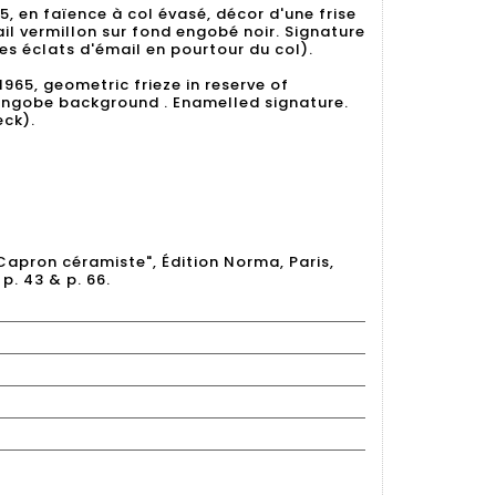
5, en faïence à col évasé, décor d'une frise
l vermillon sur fond engobé noir. Signature
es éclats d'émail en pourtour du col).
965, geometric frieze in reserve of
engobe background . Enamelled signature.
ck).
Capron céramiste", Édition Norma, Paris,
p. 43 & p. 66.