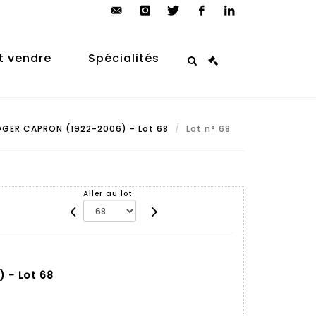
contact@arp-
instagram
twitter
facebook
linkedin
auction.com
t vendre
Spécialités
GER CAPRON (1922-2006) - Lot 68
Lot n° 68
Aller au lot
 - Lot 68