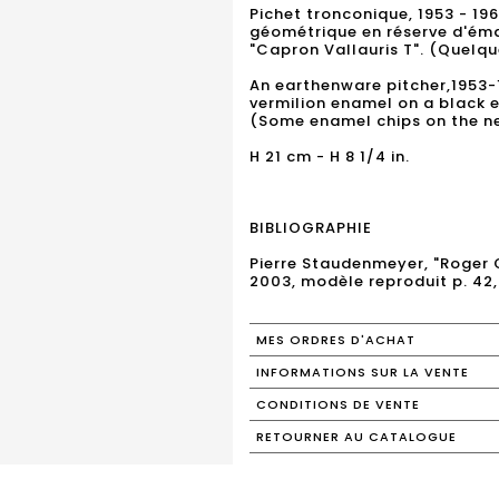
Pichet tronconique, 1953 - 196
géométrique en réserve d'émai
"Capron Vallauris T". (Quelqu
An earthenware pitcher,1953-1
vermilion enamel on a black 
(Some enamel chips on the ne
H 21 cm - H 8 1/4 in.
BIBLIOGRAPHIE
Pierre Staudenmeyer, "Roger 
2003, modèle reproduit p. 42, 
MES ORDRES D'ACHAT
INFORMATIONS SUR LA VENTE
CONDITIONS DE VENTE
RETOURNER AU CATALOGUE