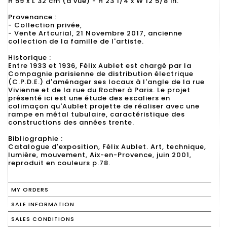
H 59 x L 32 cm (à vue) - H 23 1/4 x W 12 5/8 in.
Provenance :
- Collection privée,
- Vente Artcurial, 21 Novembre 2017, ancienne
collection de la famille de l'artiste.
Historique :
Entre 1933 et 1936, Félix Aublet est chargé par la
Compagnie parisienne de distribution électrique
(C.P.D.E.) d'aménager ses locaux à l'angle de la rue
Vivienne et de la rue du Rocher à Paris. Le projet
présenté ici est une étude des escaliers en
colimaçon qu'Aublet projette de réaliser avec une
rampe en métal tubulaire, caractéristique des
constructions des années trente.
Bibliographie :
Catalogue d'exposition, Félix Aublet. Art, technique,
lumière, mouvement, Aix-en-Provence, juin 2001,
reproduit en couleurs p.78.
MY ORDERS
SALE INFORMATION
SALES CONDITIONS