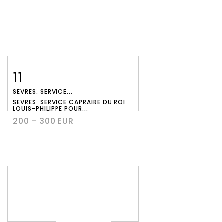
11
Fiche
Zoom
SEVRES. SERVICE...
détaillée
SEVRES. SERVICE CAPRAIRE DU ROI
LOUIS-PHILIPPE POUR...
200 - 300 EUR