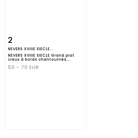
2
Fiche
Zoom
NEVERS XVIIIE SIECLE...
détaillée
NEVERS XVIIIE SIECLE Grand plat
creux à bords chantournés,...
50 - 70 EUR