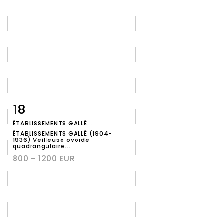
18
Fiche
Zoom
ÉTABLISSEMENTS GALLÉ...
détaillée
ÉTABLISSEMENTS GALLÉ (1904-
1936) Veilleuse ovoïde
quadrangulaire...
800 - 1200 EUR