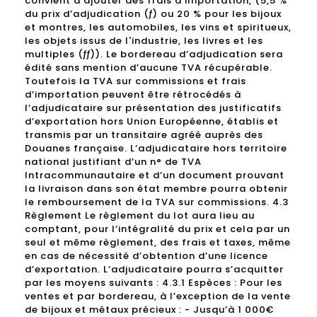
convient d’ajouter des frais d’importation, (5,5 %
du prix d’adjudication (ƒ) ou 20 % pour les bijoux
et montres, les automobiles, les vins et spiritueux,
les objets issus de l'industrie, les livres et les
multiples (ƒƒ)). Le bordereau d’adjudication sera
édité sans mention d’aucune TVA récupérable.
Toutefois la TVA sur commissions et frais
d’importation peuvent être rétrocédés à
l’adjudicataire sur présentation des justificatifs
d’exportation hors Union Européenne, établis et
transmis par un transitaire agréé auprès des
Douanes française. L’adjudicataire hors territoire
national justifiant d’un n° de TVA
Intracommunautaire et d’un document prouvant
la livraison dans son état membre pourra obtenir
le remboursement de la TVA sur commissions. 4.3
Règlement Le règlement du lot aura lieu au
comptant, pour l’intégralité du prix et cela par un
seul et même règlement, des frais et taxes, même
en cas de nécessité d’obtention d’une licence
d’exportation. L’adjudicataire pourra s’acquitter
par les moyens suivants : 4.3.1 Espèces : Pour les
ventes et par bordereau, à l’exception de la vente
de bijoux et métaux précieux : - Jusqu’à 1 000€