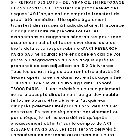
5 - RETRAIT DES LOTS - DELIVRANCE, ENTREPOSAGE
ET ASSURANCE 5.1 Transfert de propriété et des
risques 149 L’adjudication emporte transfert de
propriété immédiat. Elle opère également
transfert des risques à l’adjudicataire. Il incombe
à l’adjudicataire de prendre toutes les
dispositions et diligences nécessaires pour faire
assurer son achat et les enlever dans les plus
brefs délais. La responsabilité d’ART RESEARCH
PARIS SAS ne saurait être engagée en cas de vol,
perte ou dégradation du bien acquis après le
prononcé de son adjudication. 5.2 Délivrance
Tous les achats réglés pourront être enlevés 24
heures après la vente dans notre stockage situé :
- Bureau : 174 rue du Faubourg Saint-Honoré
75008 PARIS - , il est précisé qu’aucun paiement
ne sera accepté directement au garde-meuble.
Le lot ne pourra être délivré à l’acquéreur
qu’après paiement intégral du prix, des frais et
des taxes. En cas de règlement par virement ou
par chèque, le lot ne sera délivré qu’après
encaissement définitif sur le compte de ART
RESEARCH PARIS SAS. Les lots seront délivrés à
l’acquéreur en personne ou au tiers qu’il aura