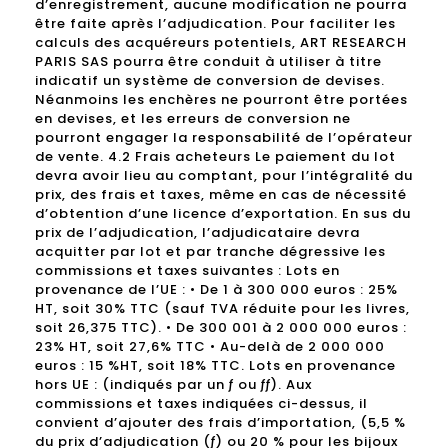
d’enregistrement, aucune modification ne pourra
être faite après l’adjudication. Pour faciliter les
calculs des acquéreurs potentiels, ART RESEARCH
PARIS SAS pourra être conduit à utiliser à titre
indicatif un système de conversion de devises.
Néanmoins les enchères ne pourront être portées
en devises, et les erreurs de conversion ne
pourront engager la responsabilité de l’opérateur
de vente. 4.2 Frais acheteurs Le paiement du lot
devra avoir lieu au comptant, pour l’intégralité du
prix, des frais et taxes, même en cas de nécessité
d’obtention d’une licence d’exportation. En sus du
prix de l’adjudication, l’adjudicataire devra
acquitter par lot et par tranche dégressive les
commissions et taxes suivantes : Lots en
provenance de l’UE : • De 1 à 300 000 euros : 25%
HT, soit 30% TTC (sauf TVA réduite pour les livres,
soit 26,375 TTC). • De 300 001 à 2 000 000 euros :
23% HT, soit 27,6% TTC • Au-delà de 2 000 000
euros : 15 %HT, soit 18% TTC. Lots en provenance
hors UE : (indiqués par un ƒ ou ƒƒ). Aux
commissions et taxes indiquées ci-dessus, il
convient d’ajouter des frais d’importation, (5,5 %
du prix d’adjudication (ƒ) ou 20 % pour les bijoux