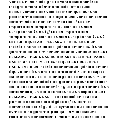
Vente Online » désigne la vente aux enchères
intégralement dématérialisée, effectuée
exclusivement par voie électronique, sur une
plateforme dédiée. Il s’agit d’une vente en temps
déterminée et non en temps réel. ƒ Lot en
importation temporaire au sein de l’Union
Européenne (5,5%) ƒƒ Lot en importation
temporaire au sein de l’Union Européenne (20%)
Lot sur lequel ART RESEARCH PARIS SAS a un
intérêt financier direct, généralement dû à une
garantie de prix minimum pour le vendeur par ART
RESEARCH PARIS SAS ou par ART RESEARCH PARIS
SAS et un tiers. Δ Lot sur lequel ART RESEARCH
PARIS SAS a un intérêt économique, généralement
équivalent à un droit de propriété ¤ Lot assujetti
au droit de suite, à la charge de l’acheteur. # Lot
nécessitant un dépôt de garantie pour bénéficier
de la possibilité d’enchérir § Lot appartenant à un
actionnaire, un collaborateur ou un expert d’ART
RESEARCH PARIS SAS. ~ Lot réalisé en tout ou
partie d’espèces protégées et/ou dont le
commerce est régulé. Le symbole ou l’absence de
symbole ne garantit pas qu’il n’y ait aucune
restriction concernant l’import ou l’export de ce