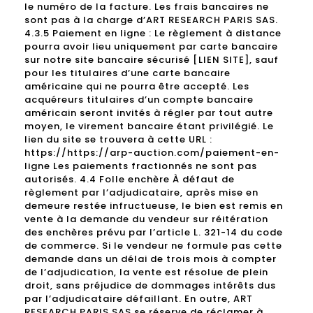
le numéro de la facture. Les frais bancaires ne
sont pas à la charge d’ART RESEARCH PARIS SAS.
4.3.5 Paiement en ligne : Le règlement à distance
pourra avoir lieu uniquement par carte bancaire
sur notre site bancaire sécurisé [LIEN SITE], sauf
pour les titulaires d’une carte bancaire
américaine qui ne pourra être accepté. Les
acquéreurs titulaires d’un compte bancaire
américain seront invités à régler par tout autre
moyen, le virement bancaire étant privilégié. Le
lien du site se trouvera à cette URL :
https://https://arp-auction.com/paiement-en-
ligne Les paiements fractionnés ne sont pas
autorisés. 4.4 Folle enchère À défaut de
règlement par l’adjudicataire, après mise en
demeure restée infructueuse, le bien est remis en
vente à la demande du vendeur sur réitération
des enchères prévu par l’article L. 321-14 du code
de commerce. Si le vendeur ne formule pas cette
demande dans un délai de trois mois à compter
de l’adjudication, la vente est résolue de plein
droit, sans préjudice de dommages intérêts dus
par l’adjudicataire défaillant. En outre, ART
RESEARCH PARIS SAS se réserve de réclamer à