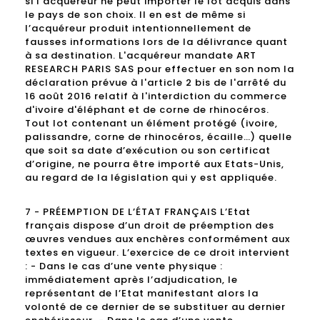
si l’acquéreur ne peut importer le lot acquis dans
le pays de son choix. Il en est de même si
l’acquéreur produit intentionnellement de
fausses informations lors de la délivrance quant
à sa destination. L'acquéreur mandate ART
RESEARCH PARIS SAS pour effectuer en son nom la
déclaration prévue à l'article 2 bis de l'arrêté du
16 août 2016 relatif à l'interdiction du commerce
d'ivoire d'éléphant et de corne de rhinocéros.
Tout lot contenant un élément protégé (ivoire,
palissandre, corne de rhinocéros, écaille…) quelle
que soit sa date d’exécution ou son certificat
d’origine, ne pourra être importé aux Etats-Unis,
au regard de la législation qui y est appliquée.
7 - PRÉEMPTION DE L’ÉTAT FRANÇAIS L’Etat
français dispose d’un droit de préemption des
œuvres vendues aux enchères conformément aux
textes en vigueur. L’exercice de ce droit intervient
: - Dans le cas d’une vente physique :
immédiatement après l’adjudication, le
représentant de l’Etat manifestant alors la
volonté de ce dernier de se substituer au dernier