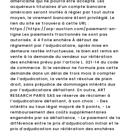
américaine qui ne pourra être accepté. Les
acquéreurs titulaires d’un compte bancaire
américain seront invités à régler par tout autre
moyen, le virement bancaire étant privilégié. Le
lien du site se trouvera à cette URL :
https://https://arp-auction.com/paiement-en-
ligne Les paiements fractionnés ne sont pas
autorisés. 4.4 Folle enchère À défaut de
règlement par l’adjudicataire, après mise en
demeure restée infructueuse, le bien est remis en
vente à la demande du vendeur sur réitération
des enchères prévu par l’article L. 321-14 du code
de commerce. Si le vendeur ne formule pas cette
demande dans un délai de trois mois à compter
de l’adjudication, la vente est résolue de plein
droit, sans préjudice de dommages intérêts dus
par l’adjudicataire défaillant. En outre, ART
RESEARCH PARIS SAS se réserve de réclamer à
l’adjudicataire défaillant, à son choix : - Des
intérêts au taux légal majoré de 5 points, - Le
remboursement des coûts supplémentaires
engendrés par sa défaillance, - Le paiement de la
différence entre le prix d’adjudication initial et le
prix d’adjudication sur réitération des enchères