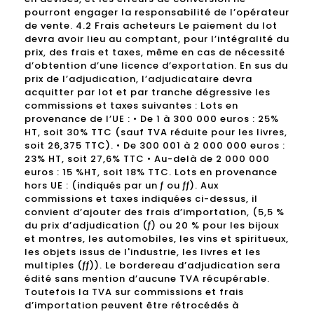
pourront engager la responsabilité de l’opérateur
de vente. 4.2 Frais acheteurs Le paiement du lot
devra avoir lieu au comptant, pour l’intégralité du
prix, des frais et taxes, même en cas de nécessité
d’obtention d’une licence d’exportation. En sus du
prix de l’adjudication, l’adjudicataire devra
acquitter par lot et par tranche dégressive les
commissions et taxes suivantes : Lots en
provenance de l’UE : • De 1 à 300 000 euros : 25%
HT, soit 30% TTC (sauf TVA réduite pour les livres,
soit 26,375 TTC). • De 300 001 à 2 000 000 euros :
23% HT, soit 27,6% TTC • Au-delà de 2 000 000
euros : 15 %HT, soit 18% TTC. Lots en provenance
hors UE : (indiqués par un ƒ ou ƒƒ). Aux
commissions et taxes indiquées ci-dessus, il
convient d’ajouter des frais d’importation, (5,5 %
du prix d’adjudication (ƒ) ou 20 % pour les bijoux
et montres, les automobiles, les vins et spiritueux,
les objets issus de l'industrie, les livres et les
multiples (ƒƒ)). Le bordereau d’adjudication sera
édité sans mention d’aucune TVA récupérable.
Toutefois la TVA sur commissions et frais
d’importation peuvent être rétrocédés à