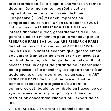
plateforme dédiée. Il s’agit d’une vente en temps
déterminée et non en temps réel. ƒ Lot en
importation temporaire au sein de l’Union
Européenne (5,5%) ƒƒ Lot en importation
temporaire au sein de l’Union Européenne (20%)
Lot sur lequel ART RESEARCH PARIS SAS a un
intérêt financier direct, généralement dû à une
garantie de prix minimum pour le vendeur par ART
RESEARCH PARIS SAS ou par ART RESEARCH PARIS
SAS et un tiers. Δ Lot sur lequel ART RESEARCH
PARIS SAS a un intérêt économique, généralement
équivalent à un droit de propriété ¤ Lot assujetti
au droit de suite, à la charge de l’acheteur. # Lot
nécessitant un dépôt de garantie pour bénéficier
de la possibilité d’enchérir § Lot appartenant à un
actionnaire, un collaborateur ou un expert d’ART
RESEARCH PARIS SAS. ~ Lot réalisé en tout ou
partie d’espèces protégées et/ou dont le
commerce est régulé. Le symbole ou l’absence de
symbole ne garantit pas qu’il n’y ait aucune
restriction concernant l’import ou l’export de ce
lot.
2 - GARANTIES 2.1 Garanties données par le