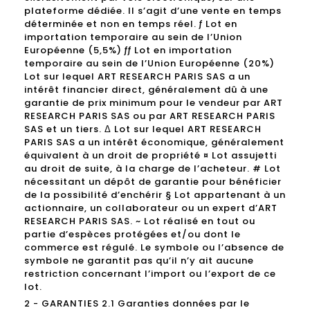
plateforme dédiée. Il s’agit d’une vente en temps
déterminée et non en temps réel. ƒ Lot en
importation temporaire au sein de l’Union
Européenne (5,5%) ƒƒ Lot en importation
temporaire au sein de l’Union Européenne (20%)
Lot sur lequel ART RESEARCH PARIS SAS a un
intérêt financier direct, généralement dû à une
garantie de prix minimum pour le vendeur par ART
RESEARCH PARIS SAS ou par ART RESEARCH PARIS
SAS et un tiers. Δ Lot sur lequel ART RESEARCH
PARIS SAS a un intérêt économique, généralement
équivalent à un droit de propriété ¤ Lot assujetti
au droit de suite, à la charge de l’acheteur. # Lot
nécessitant un dépôt de garantie pour bénéficier
de la possibilité d’enchérir § Lot appartenant à un
actionnaire, un collaborateur ou un expert d’ART
RESEARCH PARIS SAS. ~ Lot réalisé en tout ou
partie d’espèces protégées et/ou dont le
commerce est régulé. Le symbole ou l’absence de
symbole ne garantit pas qu’il n’y ait aucune
restriction concernant l’import ou l’export de ce
lot.
2 - GARANTIES 2.1 Garanties données par le