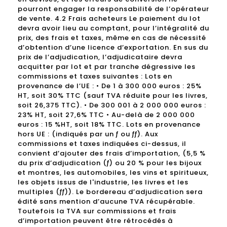
pourront engager la responsabilité de l’opérateur
de vente. 4.2 Frais acheteurs Le paiement du lot
devra avoir lieu au comptant, pour l’intégralité du
prix, des frais et taxes, même en cas de nécessité
d’obtention d’une licence d’exportation. En sus du
prix de l’adjudication, l’adjudicataire devra
acquitter par lot et par tranche dégressive les
commissions et taxes suivantes : Lots en
provenance de l’UE : • De 1 à 300 000 euros : 25%
HT, soit 30% TTC (sauf TVA réduite pour les livres,
soit 26,375 TTC). • De 300 001 à 2 000 000 euros :
23% HT, soit 27,6% TTC • Au-delà de 2 000 000
euros : 15 %HT, soit 18% TTC. Lots en provenance
hors UE : (indiqués par un ƒ ou ƒƒ). Aux
commissions et taxes indiquées ci-dessus, il
convient d’ajouter des frais d’importation, (5,5 %
du prix d’adjudication (ƒ) ou 20 % pour les bijoux
et montres, les automobiles, les vins et spiritueux,
les objets issus de l'industrie, les livres et les
multiples (ƒƒ)). Le bordereau d’adjudication sera
édité sans mention d’aucune TVA récupérable.
Toutefois la TVA sur commissions et frais
d’importation peuvent être rétrocédés à