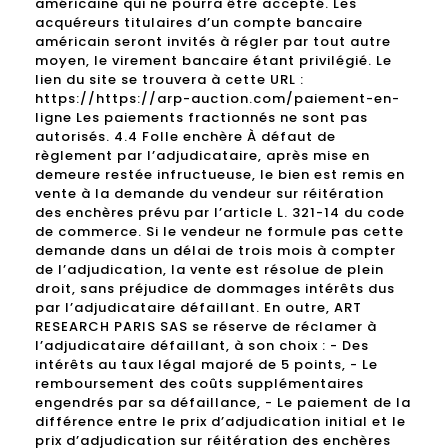
américaine qui ne pourra être accepté. Les
acquéreurs titulaires d’un compte bancaire
américain seront invités à régler par tout autre
moyen, le virement bancaire étant privilégié. Le
lien du site se trouvera à cette URL :
https://https://arp-auction.com/paiement-en-
ligne Les paiements fractionnés ne sont pas
autorisés. 4.4 Folle enchère À défaut de
règlement par l’adjudicataire, après mise en
demeure restée infructueuse, le bien est remis en
vente à la demande du vendeur sur réitération
des enchères prévu par l’article L. 321-14 du code
de commerce. Si le vendeur ne formule pas cette
demande dans un délai de trois mois à compter
de l’adjudication, la vente est résolue de plein
droit, sans préjudice de dommages intérêts dus
par l’adjudicataire défaillant. En outre, ART
RESEARCH PARIS SAS se réserve de réclamer à
l’adjudicataire défaillant, à son choix : - Des
intérêts au taux légal majoré de 5 points, - Le
remboursement des coûts supplémentaires
engendrés par sa défaillance, - Le paiement de la
différence entre le prix d’adjudication initial et le
prix d’adjudication sur réitération des enchères