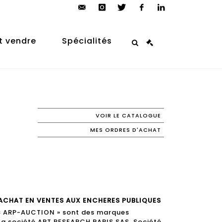
contact@arp-
instagram
twitter
facebook
linkedin
auction.com
t vendre
Spécialités
VOIR LE CATALOGUE
MES ORDRES D'ACHAT
ACHAT EN VENTES AUX ENCHERES PUBLIQUES
 « ARP-AUCTION » sont des marques
la société ART RESEARCH PARIS SAS, Société