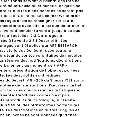
 les fonds servant à l’achat des lots ne
ité délictueuse ou criminelle, et qu’ils ne
uête et que les biens achetés ne seront pas
 ART RESEARCH PARIS SAS se réserve le droit
nds reçus et de se renseigner sur toute
ansactions avec elle, ainsi que de retenir le
e, voire d’annuler la vente, jusqu’à ce que
être effectuées. 2.3 Catalogue et
és à la vente 2.3.1 Descriptif : Les
talogue sont établies par ART RESEARCH
’assiste le cas échéant, avec toute la
pérateur de ventes volontaires de meubles
s réserve des notifications, déclarations,
 verbalement au moment de ° ARP -
vrierla présentation de l’objet et portées
e. Les descriptifs sont rédigés
s du Décret n°81-255 du 3 mars 1981 sur la
matière de transactions d'œuvres d'art et
 fonction des connaissances artistiques et
la vente. L’état des cadres n’est pas
ots reproduits au catalogue, sur le site
ARIS SAS ou des plateformes partenaires
ité. Les descriptions en autres langues et
ns en inches ne sont données qu’à titre