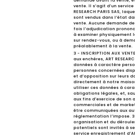
demande avant la vente, et
vente. Il s’agit d’un serv
RESEARCH PARIS SAS, laquell
sont vendus dans l’état da
vente. Aucune demande de 
fois l’adjudication prononc
à examiner physiquement le
sur rendez-vous, ou à dema
préalablement à la vente.
3 - INSCRIPTION AUX VENTES
aux enchères, ART RESEARC
données à caractère person
personnes concernées dispo
et d’opposition sur leurs 
directement à notre maiso
utiliser ces données à cara
obligations légales, et, s
aux fins d’exercice de son
commerciales et de marke
être communiquées aux aut
réglementation l’impose. 3.
organisation et du déroule
potentiels sont invités à s
service enregistrement d’