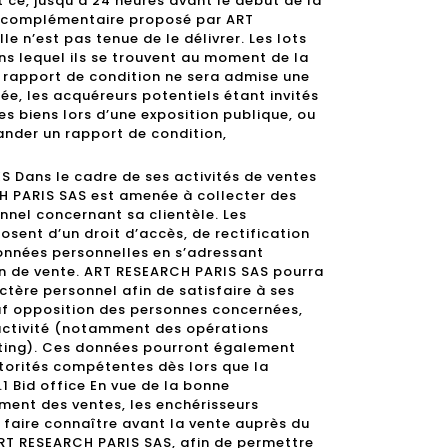
 ce, jusqu’à 24 heures avant le début de la
ice complémentaire proposé par ART
e n’est pas tenue de le délivrer. Les lots
ns lequel ils se trouvent au moment de la
rapport de condition ne sera admise une
ée, les acquéreurs potentiels étant invités
s biens lors d’une exposition publique, ou
nder un rapport de condition,
 Dans le cadre de ses activités de ventes
H PARIS SAS est amenée à collecter des
nel concernant sa clientèle. Les
sent d’un droit d’accès, de rectification
données personnelles en s’adressant
n de vente. ART RESEARCH PARIS SAS pourra
ctère personnel afin de satisfaire à ses
auf opposition des personnes concernées,
 activité (notamment des opérations
ting). Ces données pourront également
orités compétentes dès lors que la
1 Bid office En vue de la bonne
ment des ventes, les enchérisseurs
e faire connaître avant la vente auprès du
ART RESEARCH PARIS SAS, afin de permettre