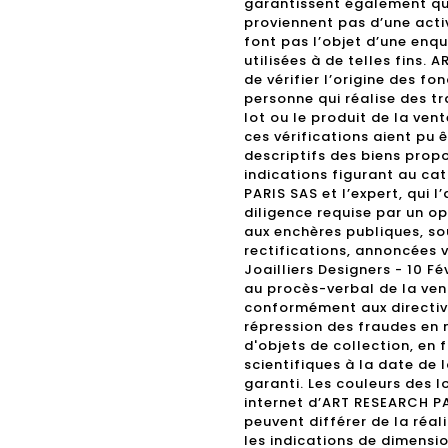
garantissent également que
proviennent pas d’une activ
font pas l’objet d’une enq
utilisées à de telles fins.
de vérifier l’origine des fo
personne qui réalise des tr
lot ou le produit de la vent
ces vérifications aient pu 
descriptifs des biens propos
indications figurant au ca
PARIS SAS et l’expert, qui l
diligence requise par un o
aux enchères publiques, sou
rectifications, annoncées
Joailliers Designers - 10 Fé
au procès-verbal de la vent
conformément aux directive
répression des fraudes en 
d'objets de collection, en
scientifiques à la date de 
garanti. Les couleurs des l
internet d’ART RESEARCH P
peuvent différer de la réal
les indications de dimensio