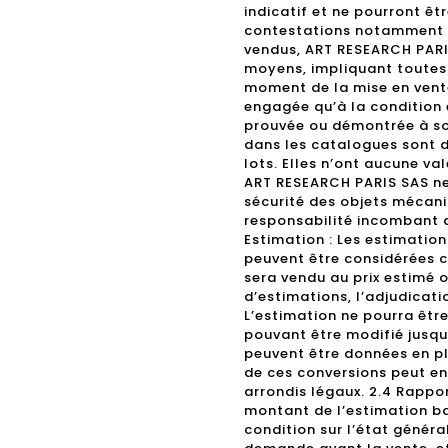
indicatif et ne pourront êt
contestations notamment su
vendus, ART RESEARCH PARI
moyens, impliquant toutes l
moment de la mise en vente
engagée qu’à la condition 
prouvée ou démontrée à so
dans les catalogues sont d
lots. Elles n’ont aucune va
ART RESEARCH PARIS SAS ne 
sécurité des objets mécani
responsabilité incombant a
Estimation : Les estimations
peuvent être considérées 
sera vendu au prix estimé 
d’estimations, l’adjudicati
L’estimation ne pourra être 
pouvant être modifié jusqu
peuvent être données en plu
de ces conversions peut en
arrondis légaux. 2.4 Rappor
montant de l’estimation ba
condition sur l’état génér