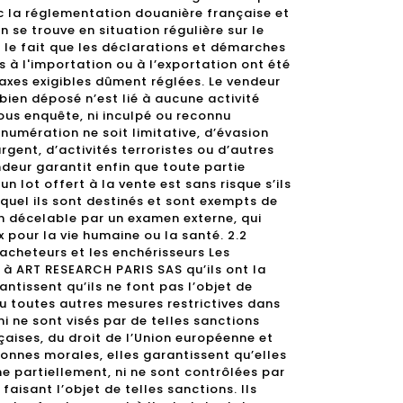
ec la réglementation douanière française et
n se trouve en situation régulière sur le
nt le fait que les déclarations et démarches
 à l'importation ou à l’exportation ont été
axes exigibles dûment réglées. Le vendeur
bien déposé n’est lié à aucune activité
 sous enquête, ni inculpé ou reconnu
numération ne soit limitative, d’évasion
rgent, d’activités terroristes ou d’autres
endeur garantit enfin que toute partie
n lot offert à la vente est sans risque s’ils
uquel ils sont destinés et sont exempts de
n décelable par un examen externe, qui
 pour la vie humaine ou la santé. 2.2
acheteurs et les enchérisseurs Les
 à ART RESEARCH PARIS SAS qu’ils ont la
antissent qu’ils ne font pas l’objet de
 toutes autres mesures restrictives dans
i ne sont visés par de telles sanctions
çaises, du droit de l’Union européenne et
sonnes morales, elles garantissent qu’elles
 partiellement, ni ne sont contrôlées par
faisant l’objet de telles sanctions. Ils