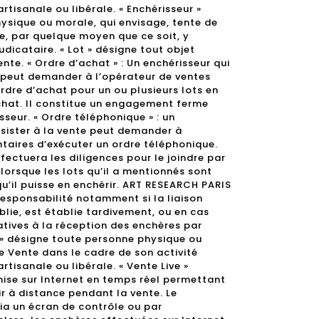
rtisanale ou libérale. « Enchérisseur »
ysique ou morale, qui envisage, tente de
e, par quelque moyen que ce soit, y
udicataire. « Lot » désigne tout objet
nte. « Ordre d’achat » : Un enchérisseur qui
e peut demander à l’opérateur de ventes
rdre d’achat pour un ou plusieurs lots en
chat. Il constitue un engagement ferme
sseur. « Ordre téléphonique » : un
ssister à la vente peut demander à
ntaires d’exécuter un ordre téléphonique.
ectuera les diligences pour le joindre par
lorsque les lots qu’il a mentionnés sont
qu’il puisse en enchérir. ART RESEARCH PARIS
esponsabilité notamment si la liaison
lie, est établie tardivement, ou en cas
atives à la réception des enchères par
 » désigne toute personne physique ou
e Vente dans le cadre de son activité
rtisanale ou libérale. « Vente Live »
ise sur Internet en temps réel permettant
r à distance pendant la vente. Le
via un écran de contrôle ou par