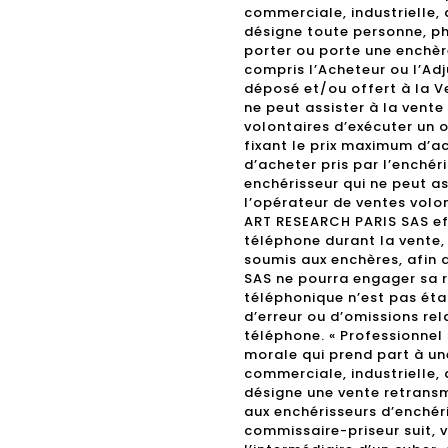
commerciale, industrielle, a
désigne toute personne, ph
porter ou porte une enchèr
compris l’Acheteur ou l’Adj
déposé et/ou offert à la Ve
ne peut assister à la vent
volontaires d’exécuter un o
fixant le prix maximum d’a
d’acheter pris par l’enchéri
enchérisseur qui ne peut a
l’opérateur de ventes volo
ART RESEARCH PARIS SAS eff
téléphone durant la vente, 
soumis aux enchères, afin 
SAS ne pourra engager sa r
téléphonique n’est pas étab
d’erreur ou d’omissions rel
téléphone. « Professionnel
morale qui prend part à un
commerciale, industrielle, a
désigne une vente retransm
aux enchérisseurs d’enchéri
commissaire-priseur suit, 