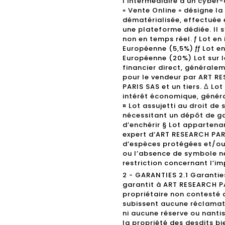
l’intermédiaire d’un cyber-
« Vente Online » désigne l
dématérialisée, effectuée 
une plateforme dédiée. Il 
non en temps réel. ƒ Lot en
Européenne (5,5%) ƒƒ Lot e
Européenne (20%) Lot sur l
financier direct, générale
pour le vendeur par ART R
PARIS SAS et un tiers. Δ Lo
intérêt économique, généra
¤ Lot assujetti au droit de 
nécessitant un dépôt de gar
d’enchérir § Lot appartena
expert d’ART RESEARCH PARIS
d’espèces protégées et/ou
ou l’absence de symbole ne
restriction concernant l’im
2 - GARANTIES 2.1 Garantie
garantit à ART RESEARCH PAR
propriétaire non contesté 
subissent aucune réclamati
ni aucune réserve ou nantis
la propriété des desdits b