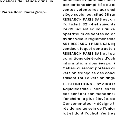
en dehors de l'étude dans un
par actions simplifiée au c
ventes volontaires aux enc
 Pierre Born Pierre@arp-
siège social est situé 68 r
RESEARCH PARIS SAS est un 
l’article L. 321-4 et suiv
PARIS SAS est soumis au Re
opérateurs de ventes volo
ayant valeur réglementaire
ART RESEARCH PARIS SAS a
vendeur, lequel contracte 
RESEARCH PARIS SAS et tou
conditions générales d’ach
informations données par é
Celles-ci seront portées a
version française des cond
faisant foi. La version angl
1 - DEFINITIONS – SYMBOLES 
Adjudicataire », sont les t
cas échéant son mandant do
l’enchère la plus élevée, a
Consommateur » désigne t
résidence au sein de l’Uni
lot et dont l’achat n’entre