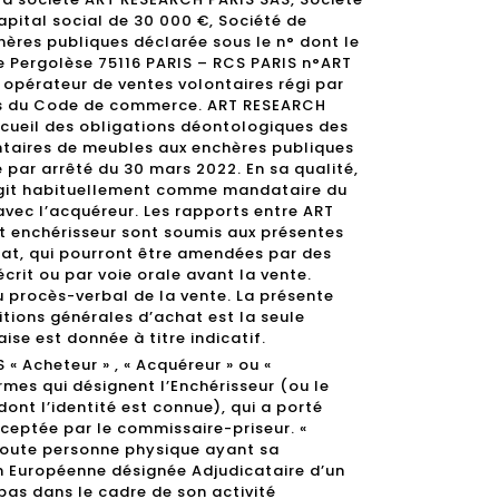
apital social de 30 000 €, Société de
hères publiques déclarée sous le n° dont le
ue Pergolèse 75116 PARIS – RCS PARIS n°ART
opérateur de ventes volontaires régi par
ants du Code de commerce. ART RESEARCH
cueil des obligations déontologiques des
ntaires de meubles aux enchères publiques
 par arrêté du 30 mars 2022. En sa qualité,
git habituellement comme mandataire du
avec l’acquéreur. Les rapports entre ART
t enchérisseur sont soumis aux présentes
at, qui pourront être amendées par des
crit ou par voie orale avant la vente.
u procès-verbal de la vente. La présente
itions générales d’achat est la seule
aise est donnée à titre indicatif.
« Acheteur » , « Acquéreur » ou «
ermes qui désignent l’Enchérisseur (ou le
nt l’identité est connue), qui a porté
cceptée par le commissaire-priseur. «
oute personne physique ayant sa
on Européenne désignée Adjudicataire d’un
 pas dans le cadre de son activité