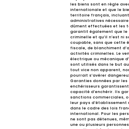
les biens sont en règle av
internationale et que le bie
territoire français, inclua
administratives nécessaires
dûment effectuées et les t
garantit également que le 
criminelle et qu’il n’est ni
coupable, sans que cette é
fiscale, de blanchiment d’a
activités criminelles. Le v
électrique ou mécanique d’u
sont utilisés dans le but a
tout vice non apparent, no
pourrait s’avérer dangereux
Garanties données par les 
enchérisseurs garantissent
capacité d’enchérir. Ils gar
sanctions commerciales, ou
leur pays d’établissement n
dans le cadre des lois fran
international. Pour les per
ne sont pas détenues, même
une ou plusieurs personnes 