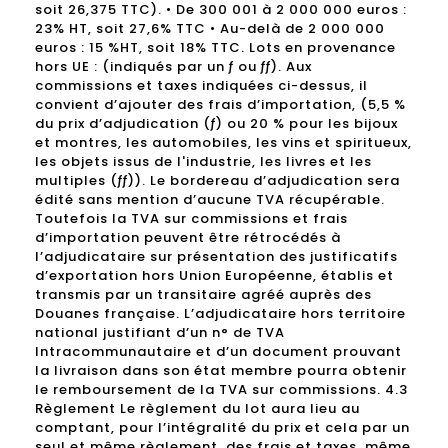
soit 26,375 TTC). • De 300 001 à 2 000 000 euros :
23% HT, soit 27,6% TTC • Au-delà de 2 000 000
euros : 15 %HT, soit 18% TTC. Lots en provenance
hors UE : (indiqués par un ƒ ou ƒƒ). Aux
commissions et taxes indiquées ci-dessus, il
convient d’ajouter des frais d’importation, (5,5 %
du prix d’adjudication (ƒ) ou 20 % pour les bijoux
et montres, les automobiles, les vins et spiritueux,
les objets issus de l'industrie, les livres et les
multiples (ƒƒ)). Le bordereau d’adjudication sera
édité sans mention d’aucune TVA récupérable.
Toutefois la TVA sur commissions et frais
d’importation peuvent être rétrocédés à
l’adjudicataire sur présentation des justificatifs
d’exportation hors Union Européenne, établis et
transmis par un transitaire agréé auprès des
Douanes française. L’adjudicataire hors territoire
national justifiant d’un n° de TVA
Intracommunautaire et d’un document prouvant
la livraison dans son état membre pourra obtenir
le remboursement de la TVA sur commissions. 4.3
Règlement Le règlement du lot aura lieu au
comptant, pour l’intégralité du prix et cela par un
seul et même règlement, des frais et taxes, même