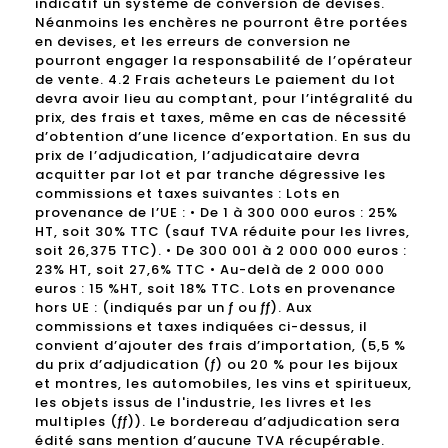
indicatif un système de conversion de devises.
Néanmoins les enchères ne pourront être portées
en devises, et les erreurs de conversion ne
pourront engager la responsabilité de l’opérateur
de vente. 4.2 Frais acheteurs Le paiement du lot
devra avoir lieu au comptant, pour l’intégralité du
prix, des frais et taxes, même en cas de nécessité
d’obtention d’une licence d’exportation. En sus du
prix de l’adjudication, l’adjudicataire devra
acquitter par lot et par tranche dégressive les
commissions et taxes suivantes : Lots en
provenance de l’UE : • De 1 à 300 000 euros : 25%
HT, soit 30% TTC (sauf TVA réduite pour les livres,
soit 26,375 TTC). • De 300 001 à 2 000 000 euros :
23% HT, soit 27,6% TTC • Au-delà de 2 000 000
euros : 15 %HT, soit 18% TTC. Lots en provenance
hors UE : (indiqués par un ƒ ou ƒƒ). Aux
commissions et taxes indiquées ci-dessus, il
convient d’ajouter des frais d’importation, (5,5 %
du prix d’adjudication (ƒ) ou 20 % pour les bijoux
et montres, les automobiles, les vins et spiritueux,
les objets issus de l'industrie, les livres et les
multiples (ƒƒ)). Le bordereau d’adjudication sera
édité sans mention d’aucune TVA récupérable.