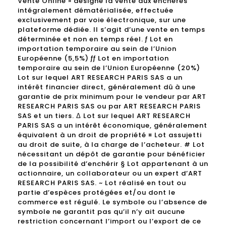
Vente Online » désigne la vente aux enchères
intégralement dématérialisée, effectuée
exclusivement par voie électronique, sur une
plateforme dédiée. Il s’agit d’une vente en temps
déterminée et non en temps réel. ƒ Lot en
importation temporaire au sein de l’Union
Européenne (5,5%) ƒƒ Lot en importation
temporaire au sein de l’Union Européenne (20%)
Lot sur lequel ART RESEARCH PARIS SAS a un
intérêt financier direct, généralement dû à une
garantie de prix minimum pour le vendeur par ART
RESEARCH PARIS SAS ou par ART RESEARCH PARIS
SAS et un tiers. Δ Lot sur lequel ART RESEARCH
PARIS SAS a un intérêt économique, généralement
équivalent à un droit de propriété ¤ Lot assujetti
au droit de suite, à la charge de l’acheteur. # Lot
nécessitant un dépôt de garantie pour bénéficier
de la possibilité d’enchérir § Lot appartenant à un
actionnaire, un collaborateur ou un expert d’ART
RESEARCH PARIS SAS. ~ Lot réalisé en tout ou
partie d’espèces protégées et/ou dont le
commerce est régulé. Le symbole ou l’absence de
symbole ne garantit pas qu’il n’y ait aucune
restriction concernant l’import ou l’export de ce