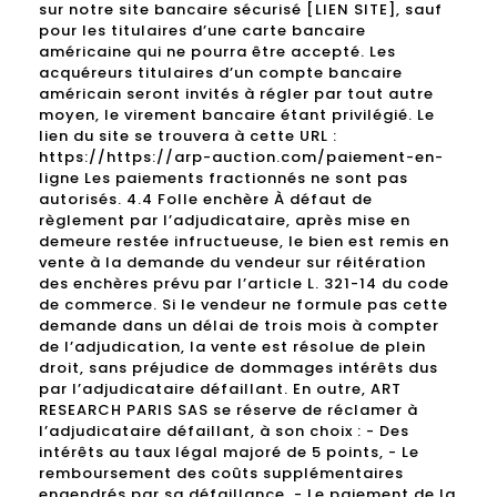
sur notre site bancaire sécurisé [LIEN SITE], sauf
pour les titulaires d’une carte bancaire
américaine qui ne pourra être accepté. Les
acquéreurs titulaires d’un compte bancaire
américain seront invités à régler par tout autre
moyen, le virement bancaire étant privilégié. Le
lien du site se trouvera à cette URL :
https://https://arp-auction.com/paiement-en-
ligne Les paiements fractionnés ne sont pas
autorisés. 4.4 Folle enchère À défaut de
règlement par l’adjudicataire, après mise en
demeure restée infructueuse, le bien est remis en
vente à la demande du vendeur sur réitération
des enchères prévu par l’article L. 321-14 du code
de commerce. Si le vendeur ne formule pas cette
demande dans un délai de trois mois à compter
de l’adjudication, la vente est résolue de plein
droit, sans préjudice de dommages intérêts dus
par l’adjudicataire défaillant. En outre, ART
RESEARCH PARIS SAS se réserve de réclamer à
l’adjudicataire défaillant, à son choix : - Des
intérêts au taux légal majoré de 5 points, - Le
remboursement des coûts supplémentaires
engendrés par sa défaillance, - Le paiement de la