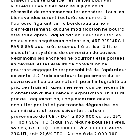
priseur habilité à diriger les ventes pour ART
RESEARCH PARIS SAS sera seul juge de la
nécessité de recommencer les enchères. Tous les
biens vendus seront facturés au nom et à
l’adresse figurant sur le bordereau au nom
d’enregistrement, aucune modification ne pourra
être faite après l’adjudication. Pour faciliter les
calculs des acquéreurs potentiels, ART RESEARCH
PARIS SAS pourra être conduit à utiliser à titre
indicatif un système de conversion de devises.
Néanmoins les enchères ne pourront être portées
en devises, et les erreurs de conversion ne
pourront engager la responsabilité de l’opérateur
de vente. 4.2 Frais acheteurs Le paiement du lot
devra avoir lieu au comptant, pour l’intégralité du
prix, des frais et taxes, même en cas de nécessité
d’obtention d’une licence d’exportation. En sus du
prix de l’adjudication, l’adjudicataire devra
acquitter par lot et par tranche dégressive les
commissions et taxes suivantes : Lots en
provenance de l’UE : • De 1 à 300 000 euros : 25%
HT, soit 30% TTC (sauf TVA réduite pour les livres,
soit 26,375 TTC). • De 300 001 à 2 000 000 euros :
23% HT, soit 27,6% TTC • Au-delà de 2 000 000