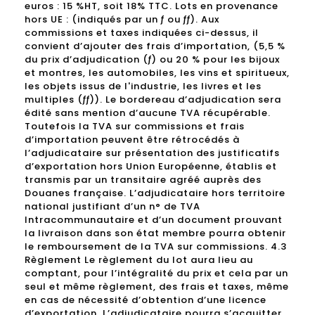
euros : 15 %HT, soit 18% TTC. Lots en provenance
hors UE : (indiqués par un ƒ ou ƒƒ). Aux
commissions et taxes indiquées ci-dessus, il
convient d’ajouter des frais d’importation, (5,5 %
du prix d’adjudication (ƒ) ou 20 % pour les bijoux
et montres, les automobiles, les vins et spiritueux,
les objets issus de l'industrie, les livres et les
multiples (ƒƒ)). Le bordereau d’adjudication sera
édité sans mention d’aucune TVA récupérable.
Toutefois la TVA sur commissions et frais
d’importation peuvent être rétrocédés à
l’adjudicataire sur présentation des justificatifs
d’exportation hors Union Européenne, établis et
transmis par un transitaire agréé auprès des
Douanes française. L’adjudicataire hors territoire
national justifiant d’un n° de TVA
Intracommunautaire et d’un document prouvant
la livraison dans son état membre pourra obtenir
le remboursement de la TVA sur commissions. 4.3
Règlement Le règlement du lot aura lieu au
comptant, pour l’intégralité du prix et cela par un
seul et même règlement, des frais et taxes, même
en cas de nécessité d’obtention d’une licence
d’exportation. L’adjudicataire pourra s’acquitter