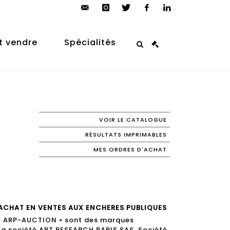
contact@arp-
instagram
twitter
facebook
linkedin
auction.com
t vendre
Spécialités
VOIR LE CATALOGUE
RÉSULTATS IMPRIMABLES
MES ORDRES D'ACHAT
ACHAT EN VENTES AUX ENCHERES PUBLIQUES
 « ARP-AUCTION » sont des marques
la société ART RESEARCH PARIS SAS, Société