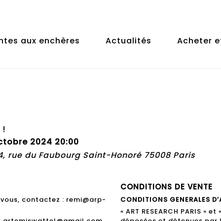
ntes aux enchères
Actualités
Acheter e
 !
tobre 2024 20:00
74, rue du Faubourg Saint-Honoré 75008 Paris
CONDITIONS DE VENTE
ez vous, contactez : remi@arp-
CONDITIONS GENERALES D’
« ART RESEARCH PARIS » et
 : artemiswattel@gmail.com
déposées et détenues par 