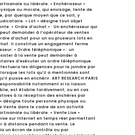
rtisanale ou libérale. « Enchérisseur »
ysique ou morale, qui envisage, tente de
e, par quelque moyen que ce soit, y
udicataire. « Lot » désigne tout objet
nte. « Ordre d’achat » : Un enchérisseur qui
e peut demander à l’opérateur de ventes
rdre d’achat pour un ou plusieurs lots en
chat. Il constitue un engagement ferme
sseur. « Ordre téléphonique » : un
ssister à la vente peut demander à
ntaires d’exécuter un ordre téléphonique.
ectuera les diligences pour le joindre par
lorsque les lots qu’il a mentionnés sont
qu’il puisse en enchérir. ART RESEARCH PARIS
esponsabilité notamment si la liaison
lie, est établie tardivement, ou en cas
atives à la réception des enchères par
 » désigne toute personne physique ou
e Vente dans le cadre de son activité
rtisanale ou libérale. « Vente Live »
ise sur Internet en temps réel permettant
r à distance pendant la vente. Le
via un écran de contrôle ou par