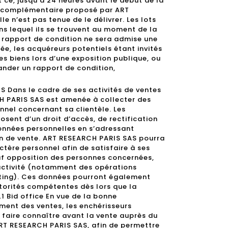
 ce, jusqu’à 24 heures avant le début de la
ice complémentaire proposé par ART
e n’est pas tenue de le délivrer. Les lots
ns lequel ils se trouvent au moment de la
rapport de condition ne sera admise une
ée, les acquéreurs potentiels étant invités
s biens lors d’une exposition publique, ou
nder un rapport de condition,
 Dans le cadre de ses activités de ventes
H PARIS SAS est amenée à collecter des
nel concernant sa clientèle. Les
sent d’un droit d’accès, de rectification
données personnelles en s’adressant
n de vente. ART RESEARCH PARIS SAS pourra
ctère personnel afin de satisfaire à ses
auf opposition des personnes concernées,
 activité (notamment des opérations
ting). Ces données pourront également
orités compétentes dès lors que la
1 Bid office En vue de la bonne
ment des ventes, les enchérisseurs
e faire connaître avant la vente auprès du
ART RESEARCH PARIS SAS, afin de permettre