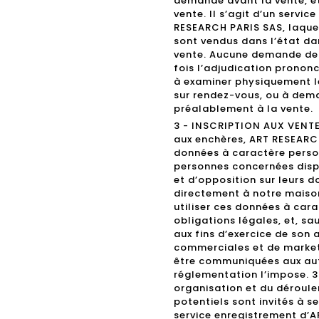
demande avant la vente, et
vente. Il s’agit d’un serv
RESEARCH PARIS SAS, laquell
sont vendus dans l’état da
vente. Aucune demande de 
fois l’adjudication prononc
à examiner physiquement le
sur rendez-vous, ou à dema
préalablement à la vente.
3 - INSCRIPTION AUX VENTES
aux enchères, ART RESEARC
données à caractère person
personnes concernées dispo
et d’opposition sur leurs 
directement à notre maiso
utiliser ces données à cara
obligations légales, et, s
aux fins d’exercice de son
commerciales et de marke
être communiquées aux aut
réglementation l’impose. 3.
organisation et du déroule
potentiels sont invités à s
service enregistrement d’