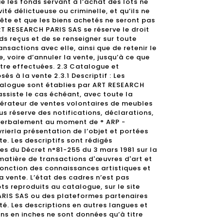
 les fonds servant à l’achat des lots ne
ité délictueuse ou criminelle, et qu’ils ne
uête et que les biens achetés ne seront pas
 ART RESEARCH PARIS SAS se réserve le droit
nds reçus et de se renseigner sur toute
ansactions avec elle, ainsi que de retenir le
e, voire d’annuler la vente, jusqu’à ce que
être effectuées. 2.3 Catalogue et
és à la vente 2.3.1 Descriptif : Les
talogue sont établies par ART RESEARCH
’assiste le cas échéant, avec toute la
pérateur de ventes volontaires de meubles
s réserve des notifications, déclarations,
 verbalement au moment de ° ARP -
vrierla présentation de l’objet et portées
e. Les descriptifs sont rédigés
s du Décret n°81-255 du 3 mars 1981 sur la
matière de transactions d'œuvres d'art et
 fonction des connaissances artistiques et
la vente. L’état des cadres n’est pas
ots reproduits au catalogue, sur le site
ARIS SAS ou des plateformes partenaires
ité. Les descriptions en autres langues et
ns en inches ne sont données qu’à titre