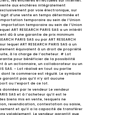
clerc, les enchères effectuées sur Internet.
a vente aux enchères intégralement
exclusivement par voie électronique, sur
s’agit d’une vente en temps déterminée et
 importation temporaire au sein de l’Union
n importation temporaire au sein de l’Union
equel ART RESEARCH PARIS SAS a un intérêt
ment dû à une garantie de prix minimum
ESEARCH PARIS SAS ou par ART RESEARCH
t sur lequel ART RESEARCH PARIS SAS a un
lement équivalent à un droit de propriété
suite, à la charge de l’acheteur. # Lot
antie pour bénéficier de la possibilité
nt à un actionnaire, un collaborateur ou un
 SAS. ~ Lot réalisé en tout ou partie
 dont le commerce est régulé. Le symbole
 garantit pas qu’il n’y ait aucune
port ou l’export de ce lot.
s données par le vendeur Le vendeur
IS SAS et à l’acheteur qu’il est le
des biens mis en vente, lesquels ne
on, revendication, contestation ou saisie,
sement et qu’il a la capacité de transférer
iens valablement. Le vendeur garantit que