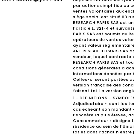
par actions simplifiée au c
ventes volontaires aux enc
siège social est situé 68 r
RESEARCH PARIS SAS est un 
l’article L. 321-4 et suiv
PARIS SAS est soumis au Re
opérateurs de ventes volo
ayant valeur réglementaire
ART RESEARCH PARIS SAS a
vendeur, lequel contracte 
RESEARCH PARIS SAS et tou
conditions générales d’ach
informations données par é
Celles-ci seront portées a
version française des cond
faisant foi. La version angl
1 - DEFINITIONS – SYMBOLES 
Adjudicataire », sont les t
cas échéant son mandant do
l’enchère la plus élevée, a
Consommateur » désigne t
résidence au sein de l’Uni
lot et dont l’achat n’entre