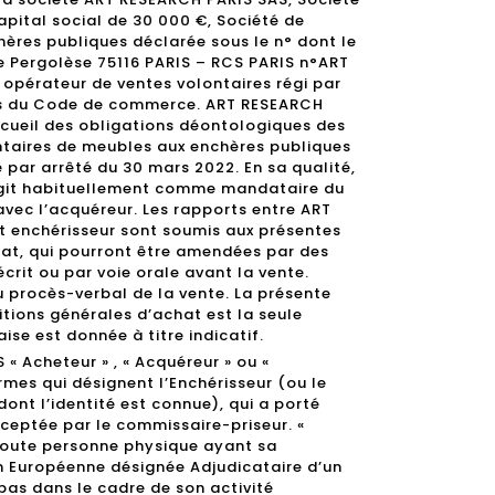
apital social de 30 000 €, Société de
hères publiques déclarée sous le n° dont le
ue Pergolèse 75116 PARIS – RCS PARIS n°ART
opérateur de ventes volontaires régi par
ants du Code de commerce. ART RESEARCH
cueil des obligations déontologiques des
ntaires de meubles aux enchères publiques
 par arrêté du 30 mars 2022. En sa qualité,
git habituellement comme mandataire du
avec l’acquéreur. Les rapports entre ART
t enchérisseur sont soumis aux présentes
at, qui pourront être amendées par des
crit ou par voie orale avant la vente.
u procès-verbal de la vente. La présente
itions générales d’achat est la seule
aise est donnée à titre indicatif.
« Acheteur » , « Acquéreur » ou «
ermes qui désignent l’Enchérisseur (ou le
nt l’identité est connue), qui a porté
cceptée par le commissaire-priseur. «
oute personne physique ayant sa
on Européenne désignée Adjudicataire d’un
 pas dans le cadre de son activité