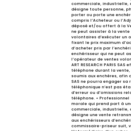
commerciale, industrielle, a
désigne toute personne, ph
porter ou porte une enchèr
compris l’Acheteur ou l’Adj
déposé et/ou offert à la Ve
ne peut assister à la vent
volontaires d’exécuter un o
fixant le prix maximum d’a
d’acheter pris par l’enchéri
enchérisseur qui ne peut a
l’opérateur de ventes volo
ART RESEARCH PARIS SAS eff
téléphone durant la vente, 
soumis aux enchères, afin 
SAS ne pourra engager sa r
téléphonique n’est pas étab
d’erreur ou d’omissions rel
téléphone. « Professionnel
morale qui prend part à un
commerciale, industrielle, a
désigne une vente retransm
aux enchérisseurs d’enchéri
commissaire-priseur suit, 