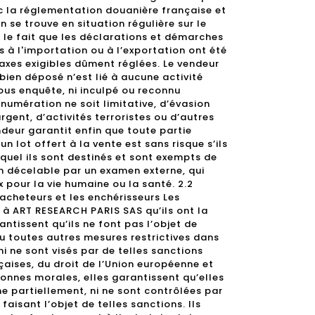
ec la réglementation douanière française et
n se trouve en situation régulière sur le
nt le fait que les déclarations et démarches
 à l'importation ou à l’exportation ont été
axes exigibles dûment réglées. Le vendeur
bien déposé n’est lié à aucune activité
 sous enquête, ni inculpé ou reconnu
numération ne soit limitative, d’évasion
rgent, d’activités terroristes ou d’autres
endeur garantit enfin que toute partie
n lot offert à la vente est sans risque s’ils
uquel ils sont destinés et sont exempts de
n décelable par un examen externe, qui
 pour la vie humaine ou la santé. 2.2
acheteurs et les enchérisseurs Les
 à ART RESEARCH PARIS SAS qu’ils ont la
antissent qu’ils ne font pas l’objet de
 toutes autres mesures restrictives dans
i ne sont visés par de telles sanctions
çaises, du droit de l’Union européenne et
sonnes morales, elles garantissent qu’elles
 partiellement, ni ne sont contrôlées par
faisant l’objet de telles sanctions. Ils