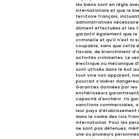
les biens sont en règle av
internationale et que le bie
territoire français, inclua
administratives nécessaires
dûment effectuées et les t
garantit également que le 
criminelle et qu’il n’est ni
coupable, sans que cette é
fiscale, de blanchiment d’a
activités criminelles. Le v
électrique ou mécanique d’u
sont utilisés dans le but a
tout vice non apparent, no
pourrait s’avérer dangereux
Garanties données par les 
enchérisseurs garantissent
capacité d’enchérir. Ils gar
sanctions commerciales, ou
leur pays d’établissement n
dans le cadre des lois fran
international. Pour les per
ne sont pas détenues, même
une ou plusieurs personnes 