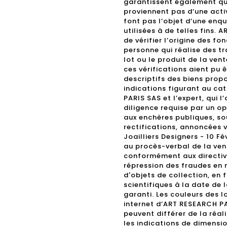
garantissent également que
proviennent pas d’une activ
font pas l’objet d’une enq
utilisées à de telles fins.
de vérifier l’origine des fo
personne qui réalise des tr
lot ou le produit de la vent
ces vérifications aient pu 
descriptifs des biens propos
indications figurant au ca
PARIS SAS et l’expert, qui l
diligence requise par un o
aux enchères publiques, sou
rectifications, annoncées
Joailliers Designers - 10 Fé
au procès-verbal de la vent
conformément aux directive
répression des fraudes en 
d'objets de collection, en
scientifiques à la date de 
garanti. Les couleurs des l
internet d’ART RESEARCH P
peuvent différer de la réal
les indications de dimensio