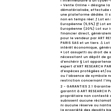
l’intermédiaire d’un cyber-
« Vente Online » désigne l
dématérialisée, effectuée 
une plateforme dédiée. Il 
non en temps réel. ƒ Lot en
Européenne (5,5%) ƒƒ Lot e
Européenne (20%) Lot sur l
financier direct, générale
pour le vendeur par ART R
PARIS SAS et un tiers. Δ Lo
intérêt économique, généra
¤ Lot assujetti au droit de 
nécessitant un dépôt de gar
d’enchérir § Lot appartena
expert d’ART RESEARCH PARIS
d’espèces protégées et/ou
ou l’absence de symbole ne
restriction concernant l’im
2 - GARANTIES 2.1 Garantie
garantit à ART RESEARCH PAR
propriétaire non contesté 
subissent aucune réclamati
ni aucune réserve ou nantis
la propriété des desdits b