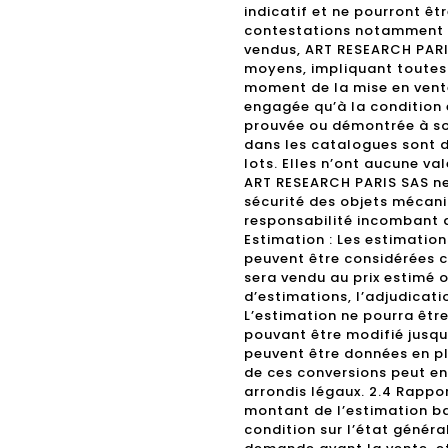
indicatif et ne pourront êt
contestations notamment su
vendus, ART RESEARCH PARI
moyens, impliquant toutes l
moment de la mise en vente
engagée qu’à la condition 
prouvée ou démontrée à so
dans les catalogues sont d
lots. Elles n’ont aucune va
ART RESEARCH PARIS SAS ne 
sécurité des objets mécani
responsabilité incombant a
Estimation : Les estimations
peuvent être considérées 
sera vendu au prix estimé 
d’estimations, l’adjudicati
L’estimation ne pourra être 
pouvant être modifié jusqu
peuvent être données en plu
de ces conversions peut en
arrondis légaux. 2.4 Rappor
montant de l’estimation ba
condition sur l’état génér