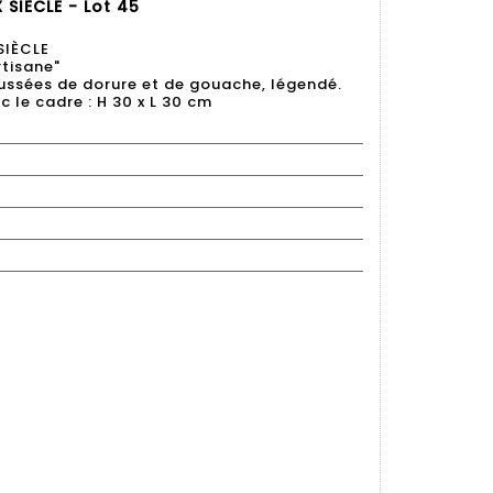
SIÈCLE - Lot 45
SIÈCLE
tisane"
aussées de dorure et de gouache, légendé.
 le cadre : H 30 x L 30 cm