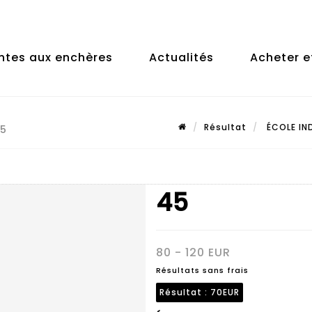
ntes aux enchères
Actualités
Acheter e
Résultat
ÉCOLE IND
45
45
80 - 120 EUR
Résultats sans frais
Résultat :
70EUR