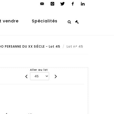
contact@arp-
instagram
twitter
facebook
linkedin
auction.com
t vendre
Spécialités
O PERSANNE DU XX SIÈCLE - Lot 45
Lot n° 45
Aller au lot