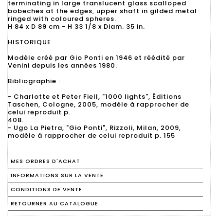
terminating in large translucent glass scalloped
bobeches at the edges, upper shaft in gilded metal
ringed with coloured spheres.
H 84 x D 89 cm - H 33 1/8 x Diam. 35 in.
HISTORIQUE
Modèle créé par Gio Ponti en 1946 et réédité par
Venini depuis les années 1980.
Bibliographie :
- Charlotte et Peter Fiell, "1000 lights", Éditions
Taschen, Cologne, 2005, modèle à rapprocher de
celui reproduit p.
408.
- Ugo La Pietra, "Gio Ponti", Rizzoli, Milan, 2009,
modèle à rapprocher de celui reproduit p. 155
MES ORDRES D'ACHAT
INFORMATIONS SUR LA VENTE
CONDITIONS DE VENTE
RETOURNER AU CATALOGUE