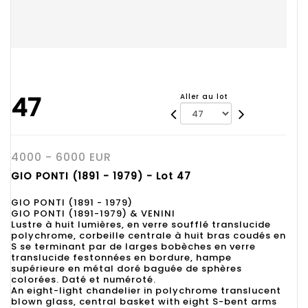
47
Aller au lot
4000 - 6000 EUR
GIO PONTI (1891 - 1979) - Lot 47
GIO PONTI (1891 - 1979)
GIO PONTI (1891-1979) & VENINI
Lustre à huit lumières, en verre soufflé translucide
polychrome, corbeille centrale à huit bras coudés en
S se terminant par de larges bobèches en verre
translucide festonnées en bordure, hampe
supérieure en métal doré baguée de sphères
colorées. Daté et numéroté.
An eight-light chandelier in polychrome translucent
blown glass, central basket with eight S-bent arms