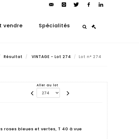
contact@arp-
instagram
twitter
facebook
linkedin
auction.com
t vendre
Spécialités
Résultat
VINTAGE - Lot 274
Lot n° 274
Aller au lot
s roses bleues et vertes, T 40 à vue