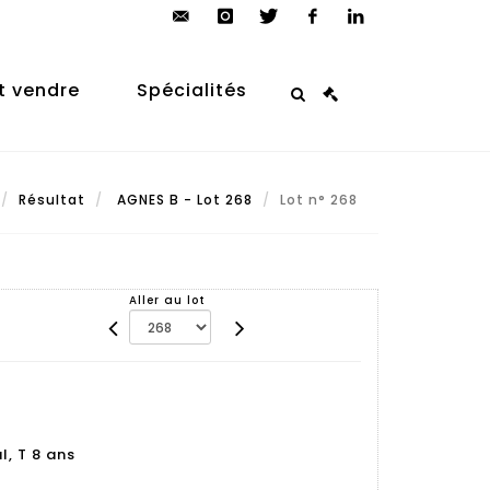
contact@arp-
instagram
twitter
facebook
linkedin
auction.com
t vendre
Spécialités
Résultat
AGNES B - Lot 268
Lot n° 268
Aller au lot
l, T 8 ans