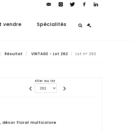
contact@arp-
instagram
twitter
facebook
linkedin
auction.com
t vendre
Spécialités
Résultat
VINTAGE - Lot 262
Lot n° 262
Aller au lot
 décor floral multicolore