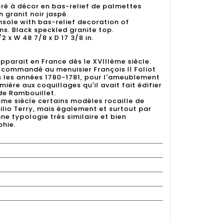
ré à décor en bas-relief de palmettes
 granit noir jaspé.
sole with bas-relief decoration of
s. Black speckled granite top.
/2 x W 48 7/8 x D 17 3/8 in.
apparait en France dès le XVIIIème siècle.
commandé au menuisier François II Foliot
ns les années 1780-1781, pour l'ameublement
ière aux coquillages qu'il avait fait édifier
de Rambouillet.
e siècle certains modèles rocaille de
lio Terry, mais également et surtout par
e typologie très similaire et bien
hie.