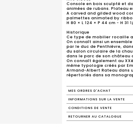
Console en bois sculpté et do
animées de rubans. Plateau en
A carved and gilded wood con
palmettes animated by ribbon
H 80 × L 124 × P 44 cm - H 31 1
Historique
Ce type de mobilier rocaille 
On connaît ainsi un ensemble 
par le duc de Penthièvre, da
du salon circulaire de la chaum
dans le parc de son château 
On connaît également au XXèm
même typologie créés par Emi
Armand-Albert Rateau dans un
répertoriés dans sa monograp
MES ORDRES D'ACHAT
INFORMATIONS SUR LA VENTE
CONDITIONS DE VENTE
RETOURNER AU CATALOGUE