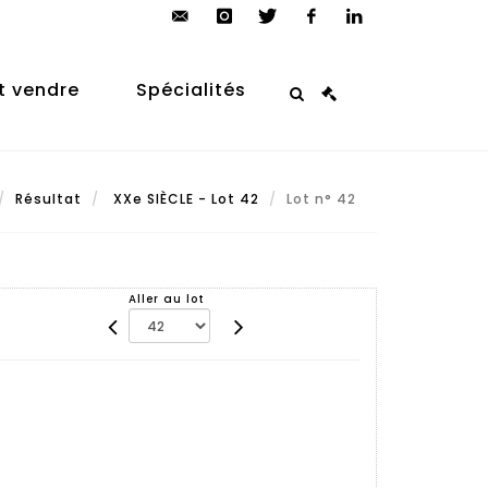
contact@arp-
instagram
twitter
facebook
linkedin
auction.com
t vendre
Spécialités
Résultat
XXe SIÈCLE - Lot 42
Lot n° 42
Aller au lot