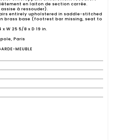
 piètement en laiton de section carrée.
assise à ressouder).
irs entirely upholstered in saddle-stitched
n brass base (footrest bar missing, seat to
 x W 25 5/8 x D 19 in.
pole, Paris
GARDE-MEUBLE