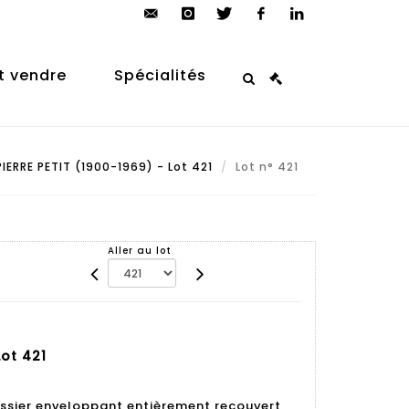
contact@arp-
instagram
twitter
facebook
linkedin
auction.com
t vendre
Spécialités
IERRE PETIT (1900-1969) - Lot 421
Lot n° 421
Aller au lot
Lot 421
dossier enveloppant entièrement recouvert