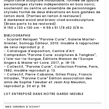
Importante sculpture modulable, formée de quatre
personnages stylisés indépendants en bois noirci,
soutenant au centre un ensemble de personnages
stylisés formé de deux élévations en bois gainées de
laiton doré. (Parties en laiton à restaurer).
A darkened wood and brass-clad woodsculpture.
(Brass parts to be restored).
H 150 x 133 x 130 cm - H 59 x 51 1/8 x52 3/8 in.
BIBLIOGRAPHIE
- Scarlett Reliquet "Parvine Curie", Galerie Martel-
Greiner, Somogy Éditeur, 2010. modèle à rapprocher
de celui reproduit p. 2.
- Catalogue d'exposition, Centre d'Art
Campredon;"Parvine Curie. sculptures & Tangkas",
L'Isle-sur-la-Sorgue, Éditions Maison de l'Europe
Angers & Maine-et-Loire. 2017, p. 18-19.
- Collectif, "Parvine Curie", Collection Prisme, Paris,
1982, modèle reproduit p. 13.
- Collectif, Pierre Cabanne, Gilles Plazy, Francis
Villadier, "Parvine Curie" Édition association des
amis de Sophie Taeuber et Jean Arp Meudon,
reproduit p. 20 et p. 56.
LOT ENTREPOSÉ DANS NOTRE GARDE-MEUBLE
MES ORDRES D'ACHAT